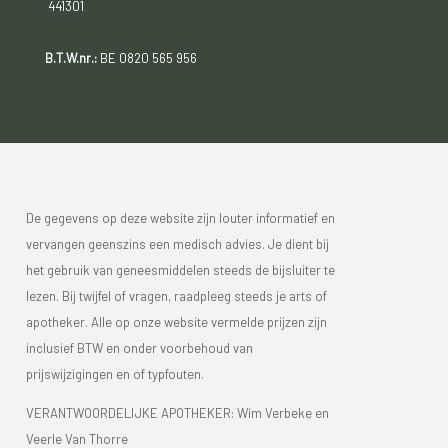
441301
B.T.W.nr.:
BE 0820 565 956
De gegevens op deze website zijn louter informatief en
vervangen geenszins een medisch advies. Je dient bij
het gebruik van geneesmiddelen steeds de bijsluiter te
lezen. Bij twijfel of vragen, raadpleeg steeds je arts of
apotheker. Alle op onze website vermelde prijzen zijn
inclusief BTW en onder voorbehoud van
prijswijzigingen en of typfouten.
VERANTWOORDELIJKE APOTHEKER: Wim Verbeke en
Veerle Van Thorre