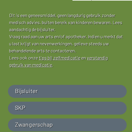
Dit is een geneesmiddel, geen langdurig gebruik zonder
medisch advies, buiten bereik van kinderen bewaren. Lees
aandachtig de bijsluiter.
Vraag raad aan uw arts en/of apotheker. Indien u merkt dat
u last krijgt van nevenwerkingen, gelieve steeds uw
behandelende arts te contacteren.
Lees ook onze
tips bij zelfmedicatie
en
verstandig
gebruik van medicatie
.
Bijsluiter
SKP
Zwangerschap