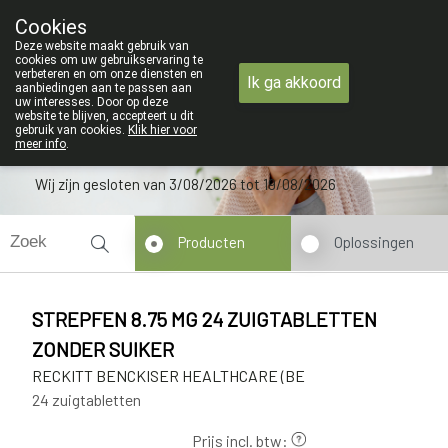
ZOMERVAKANTIE : Van maandag 3 AUG
Cookies
Apotheek Verbeke - Van Thorre
Deze website maakt gebruik van
09 228 32 36
cookies om uw gebruikservaring te
verbeteren en om onze diensten en
Ik ga akkoord
aanbiedingen aan te passen aan
uw interesses. Door op deze
website te blijven, accepteert u dit
gebruik van cookies.
Klik hier voor
meer info
.
Wij zijn gesloten van 3/08/2026 tot 19/08/2026
Producten
Oplossingen
STREPFEN 8.75 MG 24 ZUIGTABLETTEN
ZONDER SUIKER
RECKITT BENCKISER HEALTHCARE (BE
24 zuigtabletten
Prijs incl. btw: