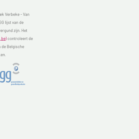
ek Verbeke - Van
G lijst van de
ergund zijn. Het
.be)
controleert de
n de Belgische
ken.