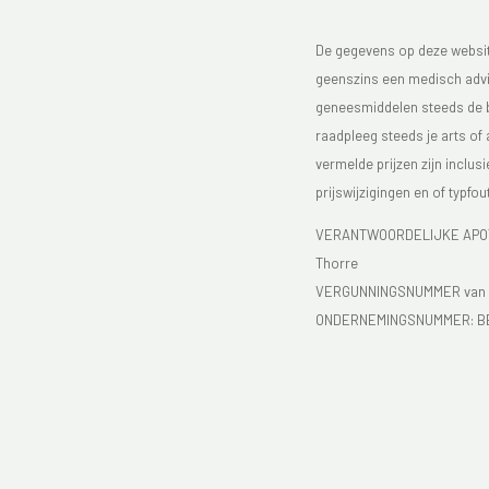
De gegevens op deze website
geenszins een medisch advie
geneesmiddelen steeds de bijs
raadpleeg steeds je arts of
vermelde prijzen zijn inclu
prijswijzigingen en of typfou
VERANTWOORDELIJKE APOTH
Thorre
VERGUNNINGSNUMMER van d
ONDERNEMINGSNUMMER:
B