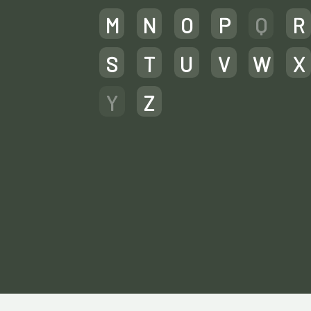
M
N
O
P
Q
R
S
T
U
V
W
X
Y
Z