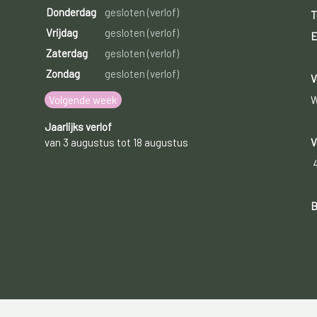
Donderdag
gesloten (verlof)
T
Vrijdag
gesloten (verlof)
E
Zaterdag
gesloten (verlof)
Zondag
gesloten (verlof)
V
Volgende week
W
Jaarlijks verlof
van 3 augustus tot 18 augustus
V
B