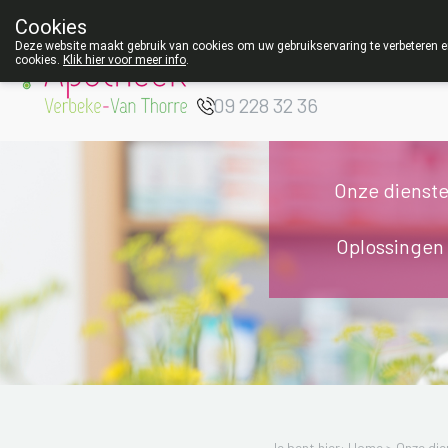
Cookies
Apotheek Verbeke
Deze website maakt gebruik van cookies om uw gebruikservaring te verbeteren en
cookies.
Klik hier voor meer info
.
- Van Thorre
W
09 228 32 36
Onze dienst
Oplossingen
Je bent hier: Home >
Onze die