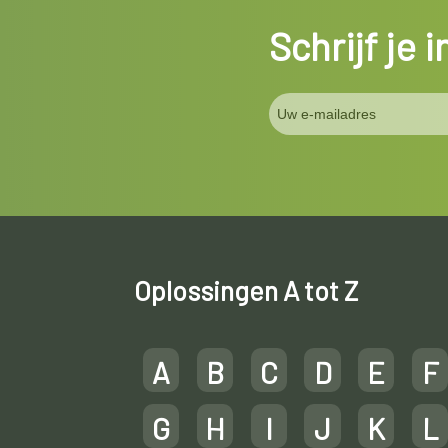
Schrijf je 
Oplossingen A tot Z
A
B
C
D
E
F
G
H
I
J
K
L