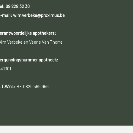
el:
09 228 32 36
-mail: wim.verbeke@proximus.be
erantwoordelijke apothekers:
im Verbeke en Veerle Van Thorre
ergunningsnummer apotheek:
441301
.T.W.nr.:
BE 0820 565 956