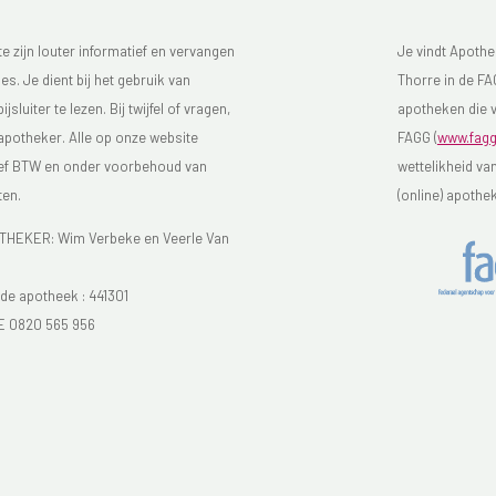
 zijn louter informatief en vervangen
Je vindt Apothe
s. Je dient bij het gebruik van
Thorre in de FAG
luiter te lezen. Bij twijfel of vragen,
apotheken die v
 apotheker. Alle op onze website
FAGG (
www.fagg
sief BTW en onder voorbehoud van
wettelikheid va
ten.
(online) apothe
EKER: Wim Verbeke en Veerle Van
e apotheek :
441301
E 0820 565 956