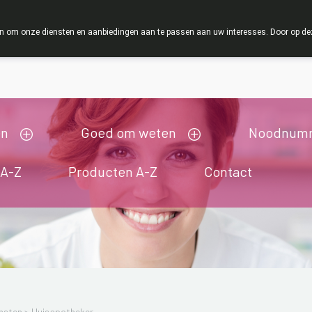
ZOMERVAKANTIE : Van maandag 3 AUGUSTUS tot
 om onze diensten en aanbiedingen aan te passen aan uw interesses. Door op deze w
ij zijn gesloten van 3/08/2026 tot 19/08/2026
en
Goed om weten
Noodnum
 A-Z
Producten A-Z
Contact
nsten
>
Huisapotheker