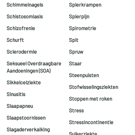
Schimmelnagels
Spierkrampen
Schistosomiasis
Spierpijn
Schizofrenie
Spirometrie
Schurft
Spit
Sclerodermie
Spruw
Seksueel Overdraagbare
Staar
Aandoeningen (SOA)
Steenpuisten
Sikkelcelziekte
Stofwisselingsziekten
Sinusitis
Stoppen met roken
Slaapapneu
Stress
Slaapstoornissen
Stressincontinentie
Slagaderverkalking
Suikerziekte