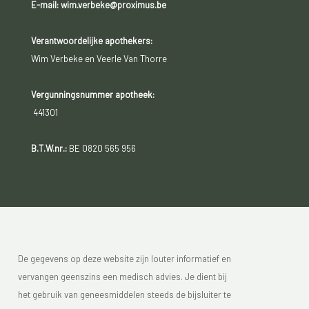
E-mail: wim.verbeke@proximus.be
Verantwoordelijke apothekers:
Wim Verbeke en Veerle Van Thorre
Vergunningsnummer apotheek:
441301
B.T.W.nr.:
BE 0820 565 956
De gegevens op deze website zijn louter informatief en
vervangen geenszins een medisch advies. Je dient bij
het gebruik van geneesmiddelen steeds de bijsluiter te