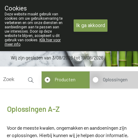
ZOMERVAKANTIE : Van maandag 3 AUGU
Cookies
Apotheek Verbeke - Van Thorre
Deze website maakt gebruik van
09 228 32 36
cookies om uw gebruikservaring te
verbeteren en om onze diensten en
Ik ga akkoord
aanbiedingen aan te passen aan
uw interesses. Door op deze
website te blijven, accepteert u dit
gebruik van cookies.
Klik hier voor
meer info
.
Wij zijn gesloten van 3/08/2026 tot 19/08/2026
Producten
Oplossingen
Oplossingen A-Z
Voor de meeste kwalen, ongemakken en aandoeningen zijn
er oplossingen. Hierbij kunnen wij je helpen door informatie,