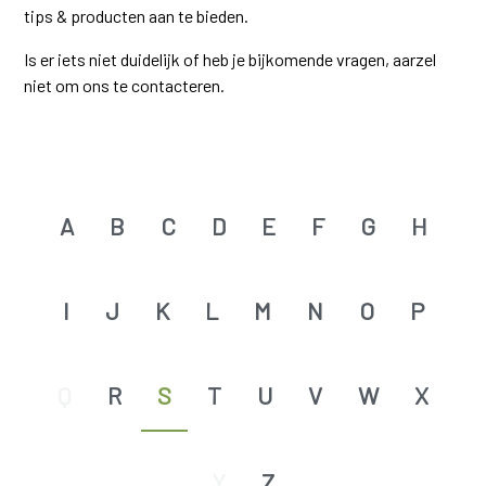
tips & producten aan te bieden.
Is er iets niet duidelijk of heb je bijkomende vragen, aarzel
niet om ons te contacteren.
A
B
C
D
E
F
G
H
I
J
K
L
M
N
O
P
Q
R
S
T
U
V
W
X
Y
Z