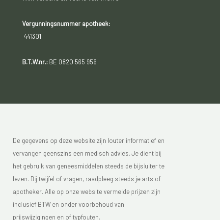
Vergunningsnummer apotheek:
441301
B.T.W.nr.:
BE 0820 565 956
De gegevens op deze website zijn louter informatief en
vervangen geenszins een medisch advies. Je dient bij
het gebruik van geneesmiddelen steeds de bijsluiter te
lezen. Bij twijfel of vragen, raadpleeg steeds je arts of
apotheker. Alle op onze website vermelde prijzen zijn
inclusief BTW en onder voorbehoud van
prijswijzigingen en of typfouten.