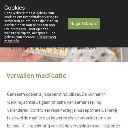
ZOMERVAKANTIE : Van maandag 3 AU
Cookies
Apotheek Verbeke - Van Thorre
Deze website maakt gebruik van
09 228 32 36
cookies om uw gebruikservaring te
verbeteren en om onze diensten en
Ik ga akkoord
aanbiedingen aan te passen aan
uw interesses. Door op deze
website te blijven, accepteert u dit
gebruik van cookies.
Klik hier voor
meer info
.
Wij zijn gesloten van 3/08/2026 tot 19/08/2026
Vervallen medicatie
Geneesmiddelen zijn beperkt houdbaar.
Ze kunnen in
werking achteruit gaan of zelfs van samenstelling
veranderen.
Controleer regelmatig je huisapotheek.
Hierbij
is zowel de manier van bewaren als de vervaldatum van
belang.
Kijk regelmatig van elk de vervaldatum na.
Haal oude