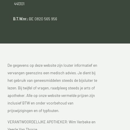
441301
B.T.W.nr.:
BE 0820 565 956
De gegevens op deze website zijn louter informatief en
vervangen geenszins een medisch advies. Je dient bij
het gebruik van geneesmiddelen steeds de bijsluiter te
lezen. Bij twijfel of vragen, raadpleeg steeds je arts of
apotheker. Alle op onze website vermelde prijzen zijn
inclusief BTW en onder voorbehoud van
prijswijzigingen en of typfouten.
VERANTWOORDELIJKE APOTHEKER: Wim Verbeke en
Veerle Van Thorre