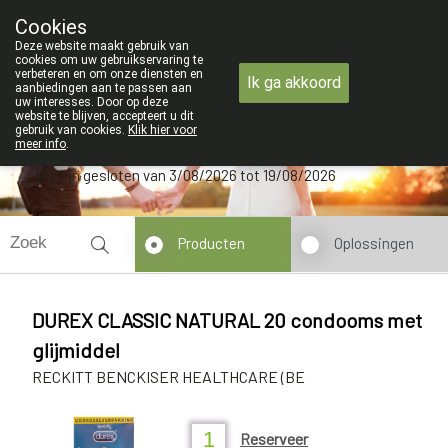
ZOMERVAKANTIE : Van maandag 3 AU
Cookies
Apotheek Verbeke - Van Thorre
Deze website maakt gebruik van
09 228 32 36
cookies om uw gebruikservaring te
verbeteren en om onze diensten en
Ik ga akkoord
aanbiedingen aan te passen aan
uw interesses. Door op deze
website te blijven, accepteert u dit
gebruik van cookies.
Klik hier voor
meer info
.
Wij zijn gesloten van 3/08/2026 tot 19/08/2026
Producten
Oplossingen
DUREX CLASSIC NATURAL 20 condooms met
glijmiddel
RECKITT BENCKISER HEALTHCARE (BE
Reserveer