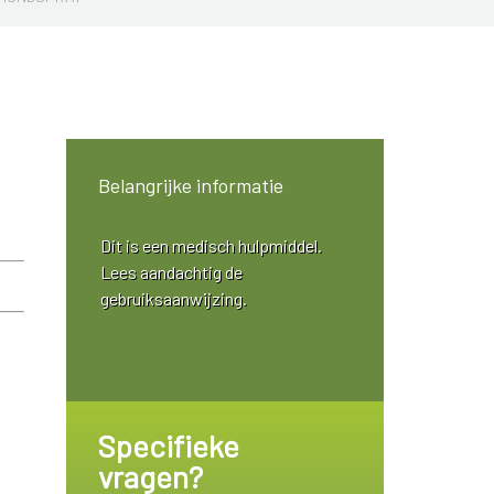
Belangrijke informatie
Dit is een medisch hulpmiddel.
Lees aandachtig de
gebruiksaanwijzing.
Specifieke
vragen?