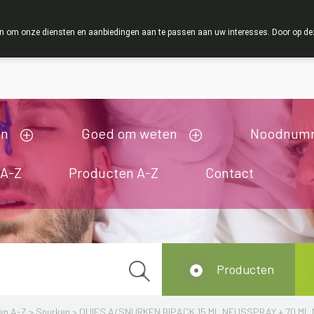
ZOMERVAKANTIE : Van maandag 3 AUGUSTUS tot en m
 om onze diensten en aanbiedingen aan te passen aan uw interesses. Door op deze w
ij zijn gesloten van 3/08/2026 tot 19/08/2026
en
Goed om weten
Noodnum
 A-Z
Producten A-Z
Contact
Producten
en A-Z
>
Snurken
>
QUIES A/SNURKEN BIPACK 15 ML NEUSSPRAY + 70 M