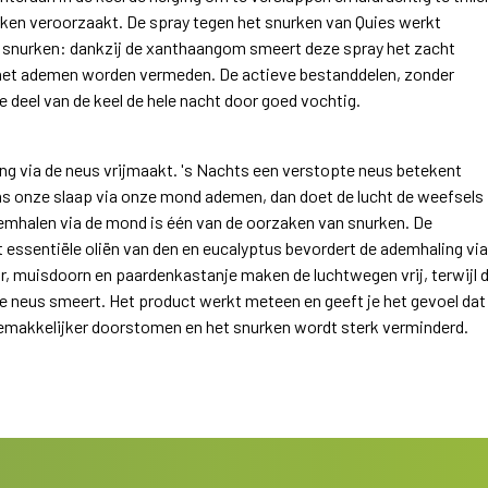
rken veroorzaakt. De spray tegen het snurken van Quies werkt
t snurken: dankzij de xanthaangom smeert deze spray het zacht
s het ademen worden vermeden. De actieve bestanddelen, zonder
e deel van de keel de hele nacht door goed vochtig.
ng via de neus vrijmaakt. 's Nachts een verstopte neus betekent
dens onze slaap via onze mond ademen, dan doet de lucht de weefsels
Ademhalen via de mond is één van de oorzaken van snurken. De
essentiële oliën van den en eucalyptus bevordert de ademhaling vi
r, muisdoorn en paardenkastanje maken de luchtwegen vrij, terwijl 
e neus smeert. Het product werkt meteen en geeft je het gevoel dat
 gemakkelijker doorstomen en het snurken wordt sterk verminderd.