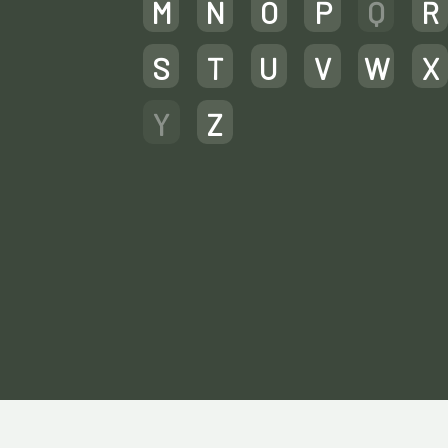
M
N
O
P
Q
R
S
T
U
V
W
X
Y
Z