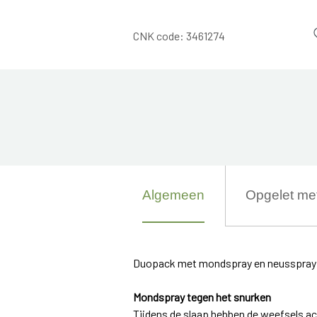
CNK code:
3461274
Algemeen
Opgelet me
Duopack met mondspray en neusspray 
Mondspray tegen het snurken
Tijdens de slaap hebben de weefsels acht