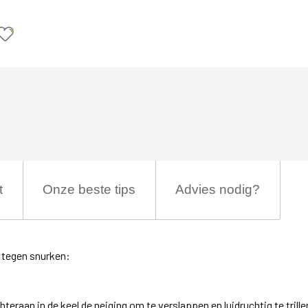
t
Onze beste tips
Advies nodig?
tegen snurken:
eraan in de keel de neiging om te verslappen en luidruchtig te trille