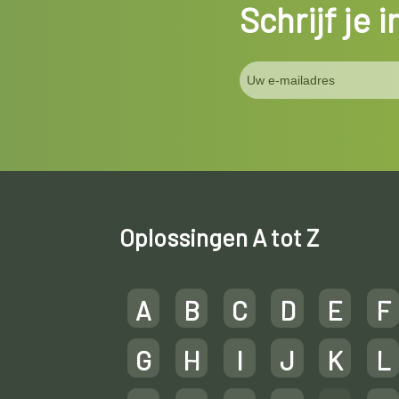
Schrijf je 
Oplossingen A tot Z
A
B
C
D
E
F
G
H
I
J
K
L