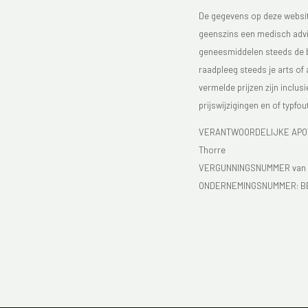
De gegevens op deze website
geenszins een medisch advie
geneesmiddelen steeds de bijs
raadpleeg steeds je arts of
vermelde prijzen zijn inclu
prijswijzigingen en of typfou
VERANTWOORDELIJKE APOTH
Thorre
VERGUNNINGSNUMMER van d
ONDERNEMINGSNUMMER:
B