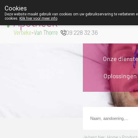
Cookies
Apotheek Verbeke
Deze website maakt gebruik van cookies om uw gebruikservaring te verbeteren en
cookies.
Klik hier voor meer info
.
- Van Thorre
W
09 228 32 36
Onze dienst
Oplossingen
Je bent hier: Home >
Product