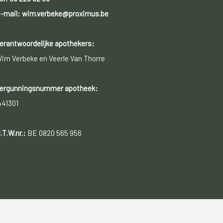
-mail: wim.verbeke@proximus.be
erantwoordelijke apothekers:
im Verbeke en Veerle Van Thorre
ergunningsnummer apotheek:
441301
.T.W.nr.:
BE 0820 565 956