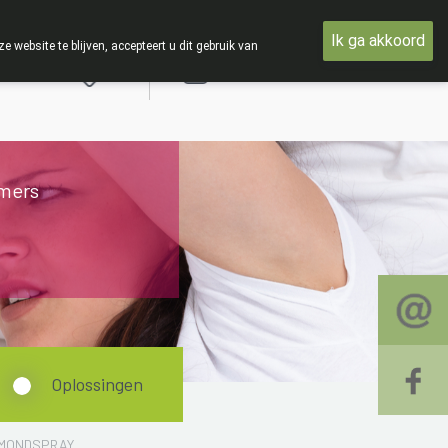
et woensdag 19 AUGUSTUS
Ik ga akkoord
ebsite te blijven, accepteert u dit gebruik van
Aanmelden
mers
Oplossingen
L MONDSPRAY