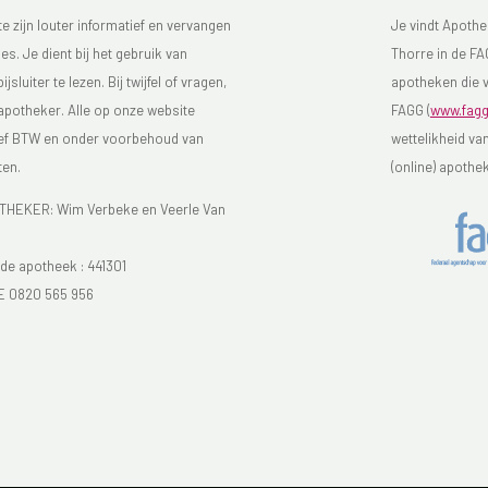
 zijn louter informatief en vervangen
Je vindt Apothe
s. Je dient bij het gebruik van
Thorre in de FAG
luiter te lezen. Bij twijfel of vragen,
apotheken die v
 apotheker. Alle op onze website
FAGG (
www.fagg
sief BTW en onder voorbehoud van
wettelikheid va
ten.
(online) apothe
EKER: Wim Verbeke en Veerle Van
e apotheek :
441301
E 0820 565 956