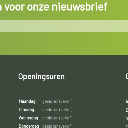
in voor onze nieuwsbrief
Openingsuren
Maandag
gesloten (verlof)
A
Dinsdag
gesloten (verlof)
D
Woensdag
gesloten (verlof)
9
Donderdag
gesloten (verlof)
T