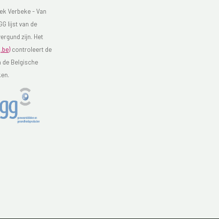
ek Verbeke - Van
G lijst van de
ergund zijn. Het
.be)
controleert de
n de Belgische
ken.