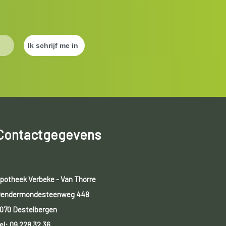
Contactgegevens
potheek Verbeke - Van Thorre
endermondesteenweg 448
070 Destelbergen
el:
09 228 32 36