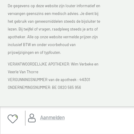
De gegevens op deze website zijn louter informatief en
vervangen geenszins een medisch advies. Je dient bij
het gebruik van geneesmiddelen steeds de bijsluiter te
lezen. Bij twijfel of vragen, raadpleeg steeds je arts of
apotheker. Alle op onze website vermelde prijzen zijn
inclusief BTW en onder voorbehoud van
prijswijzigingen en of typfouten.
VERANTWOORDELIJKE APOTHEKER: Wim Verbeke en
Veerle Van Thorre
VERGUNNINGSNUMMER van de apotheek :
441301
ONDERNEMINGSNUMMER:
BE 0820 565 956
Je vindt Apotheek Verbeke - Van Thorre in de FAGG lijst
Aanmelden
van de apotheken die vergund zijn. Het FAGG
(
www.fagg.be)
controleert de wettelikheid van de