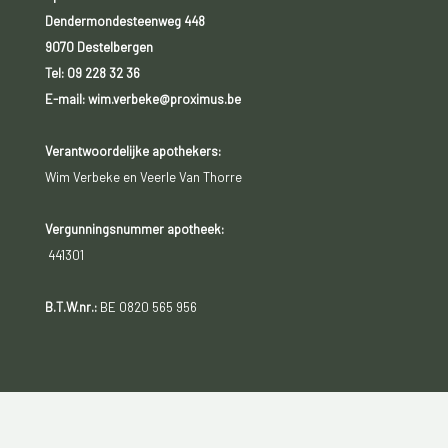
Dendermondesteenweg 448
9070 Destelbergen
Tel:
09 228 32 36
E-mail: wim.verbeke@proximus.be
Verantwoordelijke apothekers:
Wim Verbeke en Veerle Van Thorre
Vergunningsnummer apotheek:
441301
B.T.W.nr.:
BE 0820 565 956