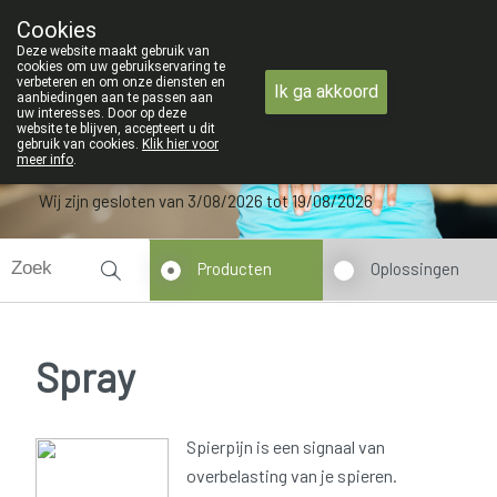
ZOMERVAKANTIE : Van maandag 3 AUGUSTUS tot en 
Cookies
Apotheek Verbeke - Van Thorre
Deze website maakt gebruik van
09 228 32 36
cookies om uw gebruikservaring te
verbeteren en om onze diensten en
Ik ga akkoord
aanbiedingen aan te passen aan
uw interesses. Door op deze
website te blijven, accepteert u dit
gebruik van cookies.
Klik hier voor
meer info
.
Wij zijn gesloten van 3/08/2026 tot 19/08/2026
Producten
Oplossingen
Spray
Spierpijn is een signaal van
overbelasting van je spieren.