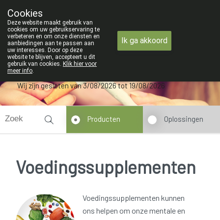
ZOMERVAKANTIE : Van maandag 3 AU
Cookies
Apotheek Verbeke - Van Thorre
Deze website maakt gebruik van
09 228 32 36
cookies om uw gebruikservaring te
verbeteren en om onze diensten en
Ik ga akkoord
aanbiedingen aan te passen aan
uw interesses. Door op deze
website te blijven, accepteert u dit
gebruik van cookies.
Klik hier voor
meer info
.
Wij zijn gesloten van 3/08/2026 tot 19/08/2026
Producten
Oplossingen
Voedingssupplementen
Voedingssupplementen kunnen
ons helpen om onze mentale en