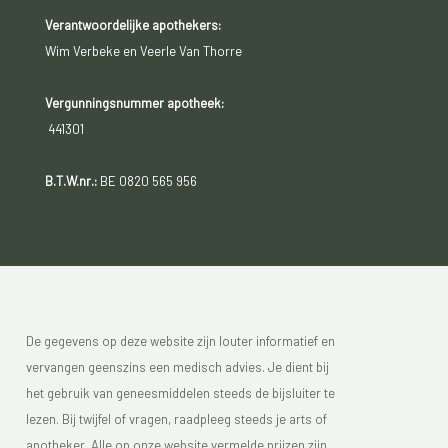
Verantwoordelijke apothekers:
Wim Verbeke en Veerle Van Thorre
Vergunningsnummer apotheek:
441301
B.T.W.nr.:
BE 0820 565 956
De gegevens op deze website zijn louter informatief en
vervangen geenszins een medisch advies. Je dient bij
het gebruik van geneesmiddelen steeds de bijsluiter te
lezen. Bij twijfel of vragen, raadpleeg steeds je arts of
apotheker. Alle op onze website vermelde prijzen zijn