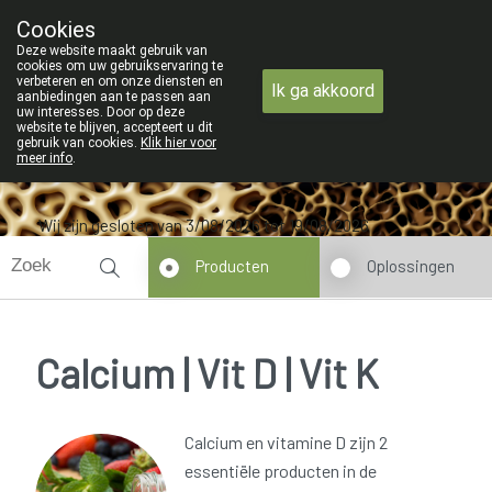
ZOMERVAKANTIE : Van 
Cookies
Apotheek Verbeke - Van Thorre
Deze website maakt gebruik van
09 228 32 36
cookies om uw gebruikservaring te
verbeteren en om onze diensten en
Ik ga akkoord
aanbiedingen aan te passen aan
uw interesses. Door op deze
website te blijven, accepteert u dit
gebruik van cookies.
Klik hier voor
meer info
.
Wij zijn gesloten van 3/08/2026 tot 19/08/2026
Producten
Oplossingen
Calcium | Vit D | Vit K
Calcium en vitamine D zijn 2
essentiële producten in de