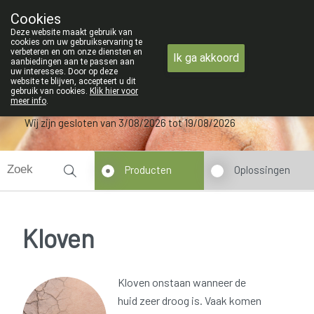
ZOMERVAKANTIE : Van maandag 3 AUG
Cookies
Apotheek Verbeke - Van Thorre
Deze website maakt gebruik van
09 228 32 36
cookies om uw gebruikservaring te
verbeteren en om onze diensten en
Ik ga akkoord
aanbiedingen aan te passen aan
uw interesses. Door op deze
website te blijven, accepteert u dit
gebruik van cookies.
Klik hier voor
meer info
.
Wij zijn gesloten van 3/08/2026 tot 19/08/2026
Producten
Oplossingen
Kloven
Kloven onstaan wanneer de
huid zeer droog is. Vaak komen