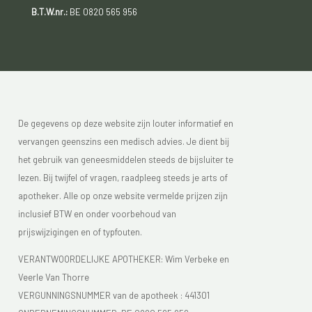
B.T.W.nr.:
BE 0820 565 956
De gegevens op deze website zijn louter informatief en
vervangen geenszins een medisch advies. Je dient bij
het gebruik van geneesmiddelen steeds de bijsluiter te
lezen. Bij twijfel of vragen, raadpleeg steeds je arts of
apotheker. Alle op onze website vermelde prijzen zijn
inclusief BTW en onder voorbehoud van
prijswijzigingen en of typfouten.
VERANTWOORDELIJKE APOTHEKER: Wim Verbeke en
Veerle Van Thorre
VERGUNNINGSNUMMER van de apotheek :
441301