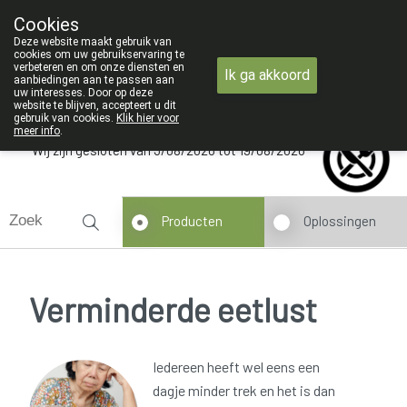
ZOMERVAKANTIE : Van maandag 
Cookies
Apotheek Verbeke - Van Thorre
Deze website maakt gebruik van
09 228 32 36
cookies om uw gebruikservaring te
verbeteren en om onze diensten en
Ik ga akkoord
aanbiedingen aan te passen aan
uw interesses. Door op deze
website te blijven, accepteert u dit
gebruik van cookies.
Klik hier voor
meer info
.
Wij zijn gesloten van 3/08/2026 tot 19/08/2026
Producten
Oplossingen
Verminderde eetlust
Iedereen heeft wel eens een
dagje minder trek en het is dan