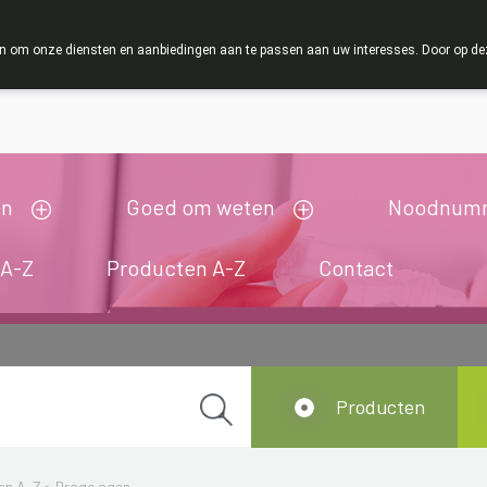
ZOMERVAKANTIE 
 om onze diensten en aanbiedingen aan te passen aan uw interesses. Door op deze w
ij zijn gesloten van 3/08/2026 tot 19/08/2026
en
Goed om weten
Noodnum
 A-Z
Producten A-Z
Contact
Producten
en A-Z
>
Droge ogen