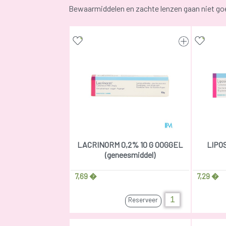
Bewaarmiddelen en zachte lenzen gaan niet g
LACRINORM 0,2% 10 G OOGGEL
LIPOS
(geneesmiddel)
7,69 �
7,29 �
Reserveer