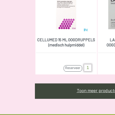
CELLUMED 15 ML OOGDRUPPELS
LA
(medisch hulpmiddel)
OOG
Reserveer
Toon meer product