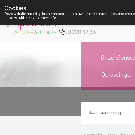
Cookies
Apotheek Verbeke
Deze website maakt gebruik van cookies om uw gebruikservaring te verbeteren en
cookies.
Klik hier voor meer info
.
- Van Thorre
W
09 228 32 36
Onze dienst
Oplossingen
Je bent hier: Home >
Product