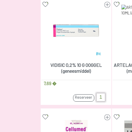
VIDISIC 0,2% 10 G OOGGEL
ARTELAC
(geneesmiddel)
(m
7,69 �
Reserveer