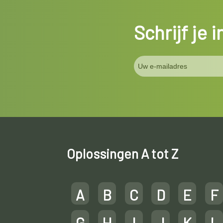
Schrijf je 
Oplossingen A tot Z
A
B
C
D
E
F
G
H
I
J
K
L