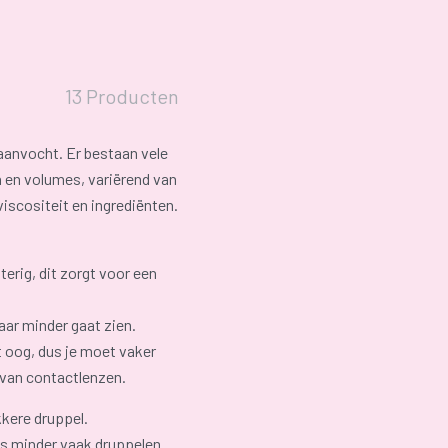
13 Producten
raanvocht. Er bestaan vele
n en volumes, variërend van
 viscositeit en ingrediënten.
erig, dit zorgt voor een
aar minder gaat zien.
t oog, dus je moet vaker
 van contactlenzen.
kkere druppel.
us minder vaak druppelen.