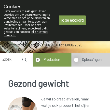
ZOMERVAKANTIE : Van maandag 3 AUGU
Cookies
Apotheek Verbeke - Van Thorre
Deze website maakt gebruik van
09 228 32 36
cookies om uw gebruikservaring te
verbeteren en om onze diensten en
Ik ga akkoord
aanbiedingen aan te passen aan
uw interesses. Door op deze
website te blijven, accepteert u dit
gebruik van cookies.
Klik hier voor
meer info
.
Wij zijn gesloten van 3/08/2026 tot 19/08/2026
Producten
Oplossingen
Gezond gewicht
Je wil zo graag afvallen, maar
wat je ook probeert, het cijfer