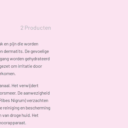
2 Producten
uk en pijn die worden
n dermatits. De gevoelige
organg worden gehydrateerd
ezet om irritatie door
orkomen.
anaal. Het verwijdert
oorsmeer. De aanwezigheid
(Ribes Nigrum) verzachten
de reiniging en bescherming
n van droge huid. Het
hoorapparaat.