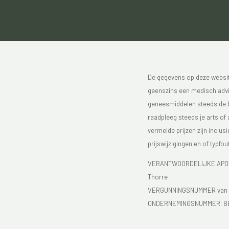
De gegevens op deze website
geenszins een medisch advie
geneesmiddelen steeds de bijs
raadpleeg steeds je arts of
vermelde prijzen zijn inclu
prijswijzigingen en of typfou
VERANTWOORDELIJKE APOTH
Thorre
VERGUNNINGSNUMMER van d
ONDERNEMINGSNUMMER:
B