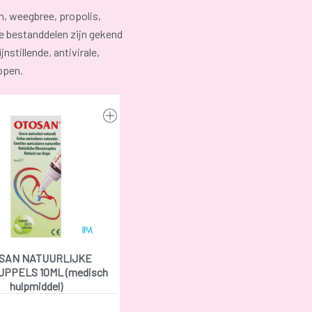
, weegbree, propolis,
De bestanddelen zijn gekend
stillende, antivirale,
ppen.
SAN NATUURLIJKE
PPELS 10ML (medisch
hulpmiddel)