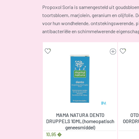
Propoxol Soria is samengesteld uit goudsbloem
toortsbloem, marjolein, geranium en olijfolie. 
voor hun wondhelende, ontstekingswerende, pijn
antibacteriële en schimmelwerende eigenscha
MAMA NATURA DENTO
OTO
DRUPPELS 10ML (homeopatisch
OORDRU
geneesmiddel)
10,95 �