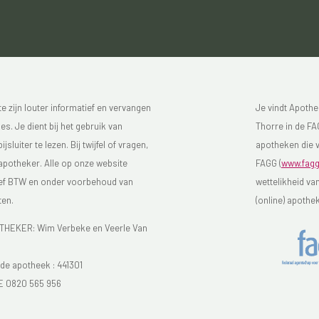
 zijn louter informatief en vervangen
Je vindt Apothe
s. Je dient bij het gebruik van
Thorre in de FAG
luiter te lezen. Bij twijfel of vragen,
apotheken die v
 apotheker. Alle op onze website
FAGG (
www.fagg
sief BTW en onder voorbehoud van
wettelikheid va
ten.
(online) apothe
EKER: Wim Verbeke en Veerle Van
e apotheek :
441301
E 0820 565 956