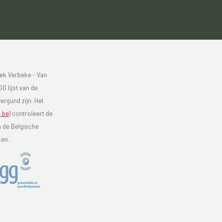
ek Verbeke - Van
G lijst van de
ergund zijn. Het
.be)
controleert de
n de Belgische
ken.