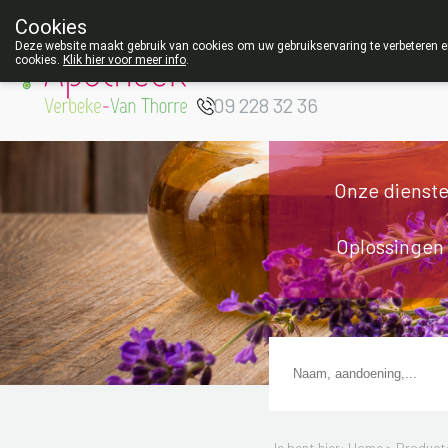
Cookies
Apotheek Verbeke
Deze website maakt gebruik van cookies om uw gebruikservaring te verbeteren en
cookies.
Klik hier voor meer info
.
- Van Thorre
W
09 228 32 36
Onze dienst
Oplossingen
Je bent hier: Home >
Product