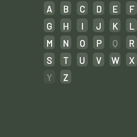
A
B
C
D
E
F
G
H
I
J
K
L
M
N
O
P
Q
R
S
T
U
V
W
X
Y
Z