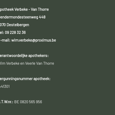
potheek Verbeke - Van Thorre
endermondesteenweg 448
070 Destelbergen
el:
09 228 32 36
-mail: wim.verbeke@proximus.be
erantwoordelijke apothekers:
im Verbeke en Veerle Van Thorre
ergunningsnummer apotheek:
441301
.T.W.nr.:
BE 0820 565 956