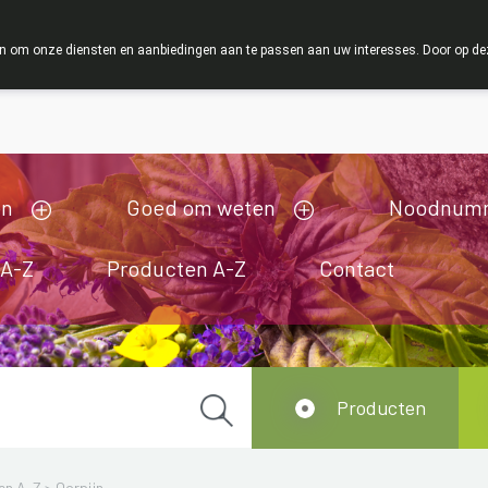
ZOMERVAKANTIE : Van maandag 3 AUGUSTUS tot en m
 om onze diensten en aanbiedingen aan te passen aan uw interesses. Door op deze w
ij zijn gesloten van 3/08/2026 tot 19/08/2026
en
Goed om weten
Noodnum
 A-Z
Producten A-Z
Contact
Producten
en A-Z
>
Oorpijn