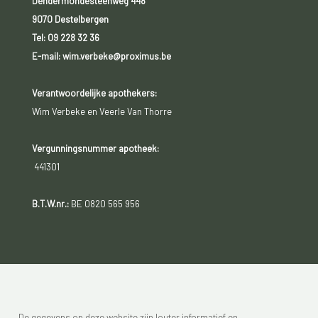
Dendermondesteenweg 448
9070 Destelbergen
Tel:
09 228 32 36
E-mail: wim.verbeke@proximus.be
Verantwoordelijke apothekers:
Wim Verbeke en Veerle Van Thorre
Vergunningsnummer apotheek:
441301
B.T.W.nr.:
BE 0820 565 956
De gegevens op deze website zijn louter informatief en