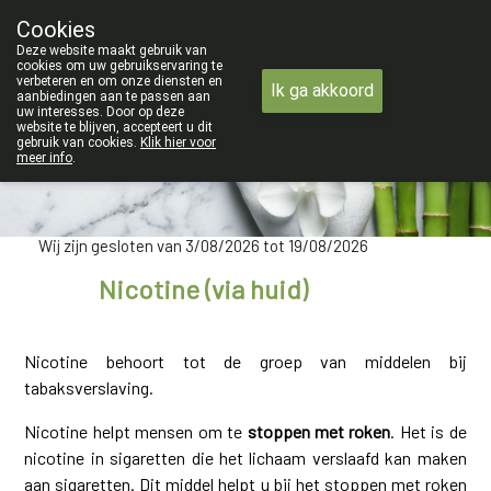
ZOMERVAKANTIE : Van maandag 3 AUGUSTUS 
Cookies
Apotheek Verbeke - Van Thorre
Deze website maakt gebruik van
09 228 32 36
cookies om uw gebruikservaring te
verbeteren en om onze diensten en
Ik ga akkoord
aanbiedingen aan te passen aan
uw interesses. Door op deze
website te blijven, accepteert u dit
gebruik van cookies.
Klik hier voor
meer info
.
Wij zijn gesloten van 3/08/2026 tot 19/08/2026
Nicotine (via huid)
Nicotine behoort tot de groep van middelen bij
tabaksverslaving.
Nicotine helpt mensen om te
stoppen met roken
. Het is de
nicotine in sigaretten die het lichaam verslaafd kan maken
aan sigaretten. Dit middel helpt u bij het stoppen met roken