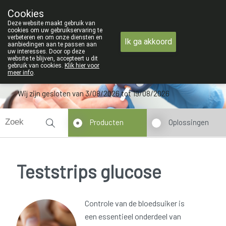
ZOMERVAKANTIE : Van 
Cookies
Apotheek Verbeke - Van Thorre
Deze website maakt gebruik van
09 228 32 36
cookies om uw gebruikservaring te
verbeteren en om onze diensten en
Ik ga akkoord
aanbiedingen aan te passen aan
uw interesses. Door op deze
website te blijven, accepteert u dit
gebruik van cookies.
Klik hier voor
meer info
.
Wij zijn gesloten van 3/08/2026 tot 19/08/2026
Producten
Oplossingen
Teststrips glucose
Controle van de bloedsuiker is
een essentieel onderdeel van