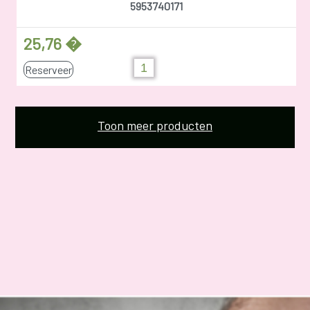
5953740171
25,76 �
Reserveer
Toon meer producten