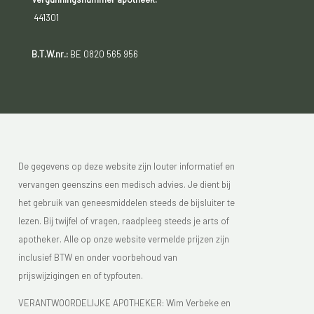
441301
B.T.W.nr.:
BE 0820 565 956
De gegevens op deze website zijn louter informatief en
vervangen geenszins een medisch advies. Je dient bij
het gebruik van geneesmiddelen steeds de bijsluiter te
lezen. Bij twijfel of vragen, raadpleeg steeds je arts of
apotheker. Alle op onze website vermelde prijzen zijn
inclusief BTW en onder voorbehoud van
prijswijzigingen en of typfouten.
VERANTWOORDELIJKE APOTHEKER: Wim Verbeke en