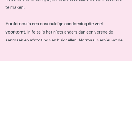
te maken.
Hoofdroos is een onschuldige aandoening die veel
voorkomt
. In feite is het niets anders dan een versnelde
aanmaak en afstoting van huidcellen. Normaal vernieuwt de
hoofdhuid zich in drie weken. De afgestoten huidcellen zijn
onzichtbaar klein.
Bij mensen met roos gaat het vervangingsproces tweemaal
zo snel. Bovendien is de productie van talg (huidvet) groter,
waardoor de dode huidcellen aan elkaar klonteren. Zo
ontstaan de zichtbare schilfers. Soms gaat hoofdroos
gepaard met jeuk, maar niet altijd.
Hoe vervelend hoofdroos ook is, kwaad kan het niet. Roos
veroorzaakt geen haaruitval en is niet besmettelijk.