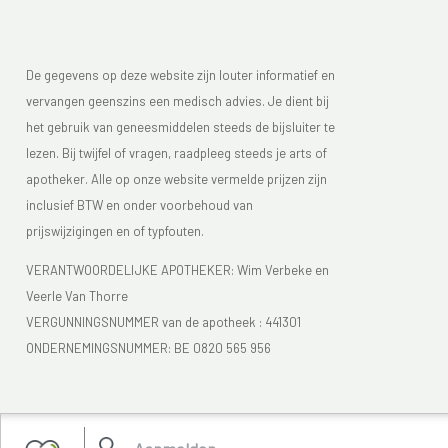
De gegevens op deze website zijn louter informatief en
vervangen geenszins een medisch advies. Je dient bij
het gebruik van geneesmiddelen steeds de bijsluiter te
lezen. Bij twijfel of vragen, raadpleeg steeds je arts of
apotheker. Alle op onze website vermelde prijzen zijn
inclusief BTW en onder voorbehoud van
prijswijzigingen en of typfouten.
VERANTWOORDELIJKE APOTHEKER: Wim Verbeke en
Veerle Van Thorre
VERGUNNINGSNUMMER van de apotheek :
441301
ONDERNEMINGSNUMMER:
BE 0820 565 956
Je vindt Apotheek Verbeke - Van Thorre in de FAGG lijst