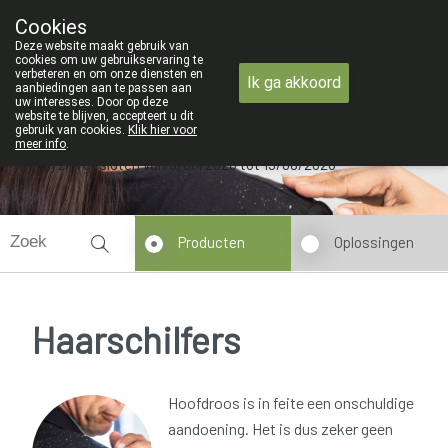
ZOMERVAKANTIE : Van maandag 3 AUGUS
Cookies
Apotheek Verbeke - Van Thorre
Deze website maakt gebruik van
09 228 32 36
cookies om uw gebruikservaring te
verbeteren en om onze diensten en
Ik ga akkoord
aanbiedingen aan te passen aan
uw interesses. Door op deze
website te blijven, accepteert u dit
gebruik van cookies.
Klik hier voor
meer info
.
Wij zijn gesloten van 3/08/2026 tot 19/08/2026
Producten
Oplossingen
Haarschilfers
Hoofdroos is in feite een onschuldige
aandoening. Het is dus zeker geen