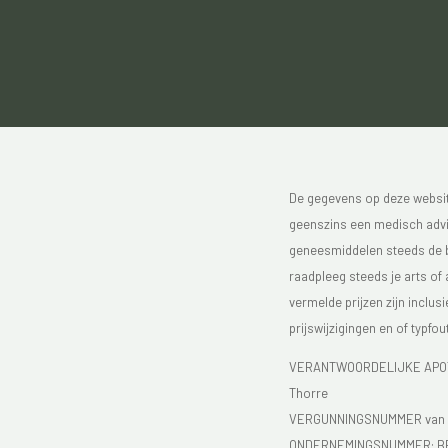
De gegevens op deze website
geenszins een medisch advie
geneesmiddelen steeds de bijs
raadpleeg steeds je arts of
vermelde prijzen zijn inclu
prijswijzigingen en of typfou
VERANTWOORDELIJKE APOTH
Thorre
VERGUNNINGSNUMMER van d
ONDERNEMINGSNUMMER:
B