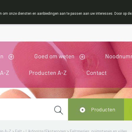
ZOMERVAKAN
 om onze diensten en aanbiedingen aan te passen aan uw interesses. Door op deze w
ij zijn gesloten van 3/08/2026 tot 19/08/2026
en
Goed om weten
Noodnum
 A-Z
Producten A-Z
Contact
Producten
en A-Z
>
Eelt - Likdoorns/Eksterogen
>
Eeltmesjes, puimstenen en vijlen