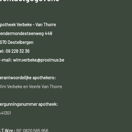
potheek Verbeke - Van Thorre
endermondesteenweg 448
070 Destelbergen
el:
09 228 32 36
-mail: wim.verbeke@proximus.be
erantwoordelijke apothekers:
im Verbeke en Veerle Van Thorre
ergunningsnummer apotheek:
441301
.T.W.nr.:
BE 0820 565 956