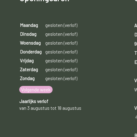
Maandag
gesloten (verlof)
A
Dinsdag
gesloten (verlof)
D
Woensdag
gesloten (verlof)
9
Donderdag
gesloten (verlof)
T
Vrijdag
gesloten (verlof)
E
Zaterdag
gesloten (verlof)
Zondag
gesloten (verlof)
V
Volgende week
W
Jaarlijks verlof
van 3 augustus tot 18 augustus
V
B