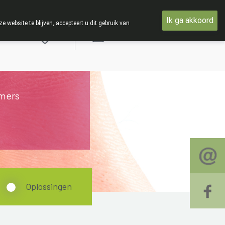
TIE : Van maandag 3 AUGUSTUS tot en met woensdag 19 AUGUS
Ik ga akkoord
ebsite te blijven, accepteert u dit gebruik van
Aanmelden
mers
Oplossingen