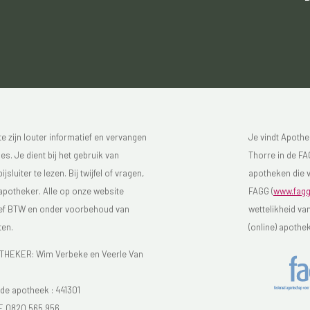
 zijn louter informatief en vervangen
Je vindt Apothe
s. Je dient bij het gebruik van
Thorre in de FAG
luiter te lezen. Bij twijfel of vragen,
apotheken die v
 apotheker. Alle op onze website
FAGG (
www.fagg
sief BTW en onder voorbehoud van
wettelikheid va
ten.
(online) apothe
EKER: Wim Verbeke en Veerle Van
e apotheek :
441301
E 0820 565 956