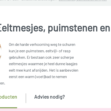
eltmesjes, puimstenen en 
Om de harde verhoorning weg te schuren
kun je een puimsteen, eeltvijl- of rasp
gebruiken. Er bestaan ook zeer scherpe
eeltmesjes waarmee je heel dunne laagjes
eelt mee kunt afsnijden. Het is aanbevolen
eerst een warm (voet)bad te nemen
ren.
oducten
Advies nodig?