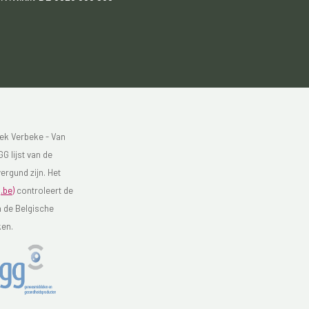
ek Verbeke - Van
G lijst van de
ergund zijn. Het
.be)
controleert de
n de Belgische
ken.