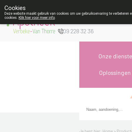
Cookies
Apotheek Verbeke
Deze website maakt gebruik van cookies om uw gebruikservaring te verbeteren en
cookies.
Klik hier voor meer info
.
- Van Thorre
W
09 228 32 36
Onze dienst
Oplossingen
Je bent hier: Home >
Product