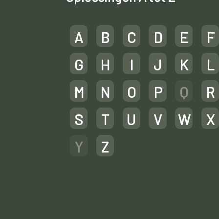
A
B
C
D
E
F
G
H
I
J
K
L
M
N
O
P
Q
R
S
T
U
V
W
X
Y
Z