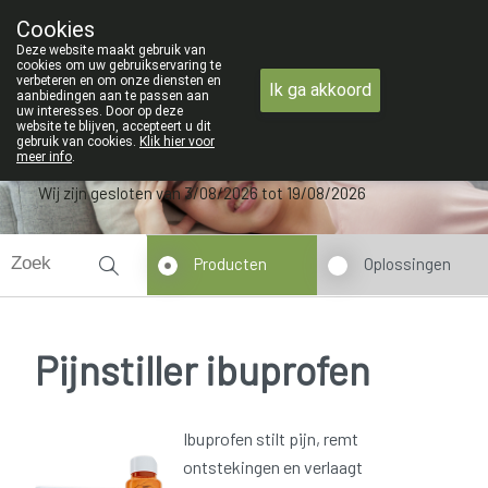
ZOMERVAKANTIE : Van maandag 3 AUG
Cookies
Apotheek Verbeke - Van Thorre
Deze website maakt gebruik van
09 228 32 36
cookies om uw gebruikservaring te
verbeteren en om onze diensten en
Ik ga akkoord
aanbiedingen aan te passen aan
uw interesses. Door op deze
website te blijven, accepteert u dit
gebruik van cookies.
Klik hier voor
meer info
.
Wij zijn gesloten van 3/08/2026 tot 19/08/2026
Producten
Oplossingen
Pijnstiller ibuprofen
Ibuprofen stilt pijn, remt
ontstekingen en verlaagt