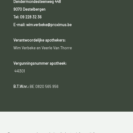
Dendermondesteenweg 448
9070 Destelbergen
Tel:
09 228 32 36
E-mail: wim.verbeke@proximus.be
Verantwoordelijke apothekers:
Wim Verbeke en Veerle Van Thorre
Vergunningsnummer apotheek:
441301
B.T.W.nr.:
BE 0820 565 956