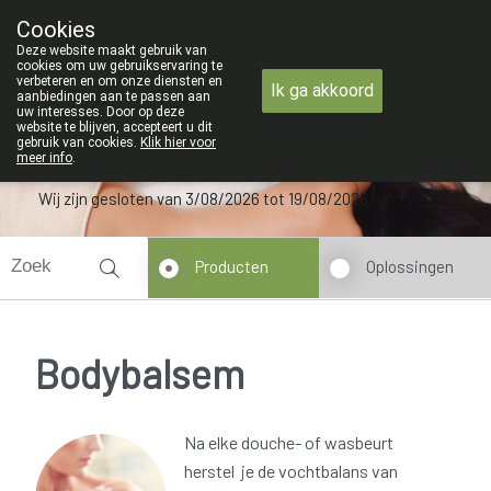
ZOMERVAKANTIE : Van
Cookies
Apotheek Verbeke - Van Thorre
Deze website maakt gebruik van
09 228 32 36
cookies om uw gebruikservaring te
verbeteren en om onze diensten en
Ik ga akkoord
aanbiedingen aan te passen aan
uw interesses. Door op deze
website te blijven, accepteert u dit
gebruik van cookies.
Klik hier voor
meer info
.
Wij zijn gesloten van 3/08/2026 tot 19/08/2026
Producten
Oplossingen
Bodybalsem
Na elke douche- of wasbeurt
herstel je de vochtbalans van