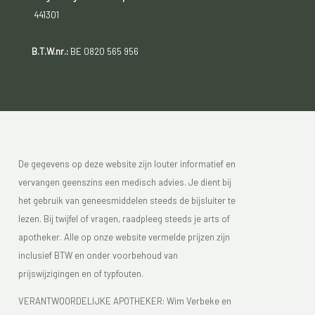
441301
B.T.W.nr.:
BE 0820 565 956
De gegevens op deze website zijn louter informatief en
vervangen geenszins een medisch advies. Je dient bij
het gebruik van geneesmiddelen steeds de bijsluiter te
lezen. Bij twijfel of vragen, raadpleeg steeds je arts of
apotheker. Alle op onze website vermelde prijzen zijn
inclusief BTW en onder voorbehoud van
prijswijzigingen en of typfouten.
VERANTWOORDELIJKE APOTHEKER: Wim Verbeke en