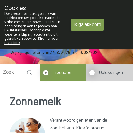
ZOMERVAKANTIE : Van maandag 3 AU
Cookies
Apotheek Verbeke - Van Thorre
Deze website maakt gebruik van
09 228 32 36
cookies om uw gebruikservaring te
verbeteren en om onze diensten en
Ik ga akkoord
aanbiedingen aan te passen aan
uw interesses. Door op deze
website te blijven, accepteert u dit
gebruik van cookies.
Klik hier voor
meer info
.
Wij zijn gesloten van 3/08/2026 tot 19/08/2026
Producten
Oplossingen
Zonnemelk
Verantwoord genieten van de
zon, het kan. Kies je product