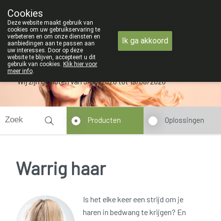
ZOMERVAKANTIE : Van maandag 3 AU
Cookies
Apotheek Verbeke - Van Thorre
Deze website maakt gebruik van
09 228 32 36
cookies om uw gebruikservaring te
verbeteren en om onze diensten en
Ik ga akkoord
aanbiedingen aan te passen aan
uw interesses. Door op deze
website te blijven, accepteert u dit
gebruik van cookies.
Klik hier voor
meer info
.
Wij zijn gesloten van 3/08/2026 tot 19/08/2026
Producten
Oplossingen
Warrig haar
Is het elke keer een strijd om je
haren in bedwang te krijgen? En