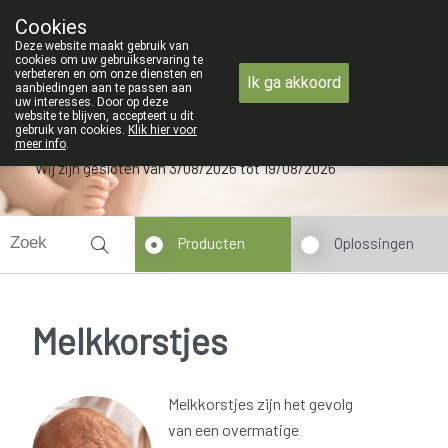
ZOMERVAKANTIE : Van maandag 3 AUG
Cookies
Apotheek Verbeke - Van Thorre
Deze website maakt gebruik van
09 228 32 36
cookies om uw gebruikservaring te
verbeteren en om onze diensten en
Ik ga akkoord
aanbiedingen aan te passen aan
uw interesses. Door op deze
website te blijven, accepteert u dit
gebruik van cookies.
Klik hier voor
meer info
.
Wij zijn gesloten van 3/08/2026 tot 19/08/2026
Producten
Oplossingen
Melkkorstjes
Melkkorstjes zijn het gevolg
van een overmatige