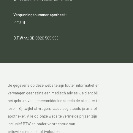
Vergunningsnummer apotheek:
441301
B.T.W.nr.:
BE 0820 565 956
De gegevens op deze website zijn louter informatief en
vervangen geenszins een medisch advies. Je dient bij
het gebruik van geneesmiddelen steeds de bijsluiter te
lezen. Bij twijfel of vragen, raadpleeg steeds je arts of
apotheker. Alle op onze website vermelde prijzen zijn
inclusief BTW en onder voorbehoud van
prijswijzigingen en of typfouten.