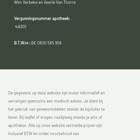
Wim Verbeke en Veerle Van Thorre
Vergunningsnummer apotheek:
441301
B.T.W.nr.:
BE 0820 565 956
De gegevens op deze website zijn louter informatief en
vervangen geenszins een medisch advies. Je dient bij
het gebruik van geneesmiddelen steeds de bijsluiter te
lezen. Bij twijfel of vragen, raadpleeg steeds je arts of
apotheker. Alle op onze website vermelde prijzen zijn
inclusief BTW en onder voorbehoud van