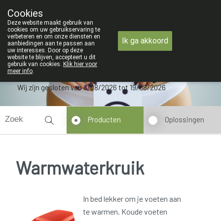
ZOMERVAKANTIE : Van maandag 3 AUG
Cookies
Apotheek Verbeke - Van Thorre
Deze website maakt gebruik van
09 228 32 36
cookies om uw gebruikservaring te
verbeteren en om onze diensten en
Ik ga akkoord
aanbiedingen aan te passen aan
uw interesses. Door op deze
website te blijven, accepteert u dit
gebruik van cookies.
Klik hier voor
meer info
.
Wij zijn gesloten van 3/08/2026 tot 19/08/2026
Producten
Oplossingen
Warmwaterkruik
In bed lekker om je voeten aan
te warmen. Koude voeten