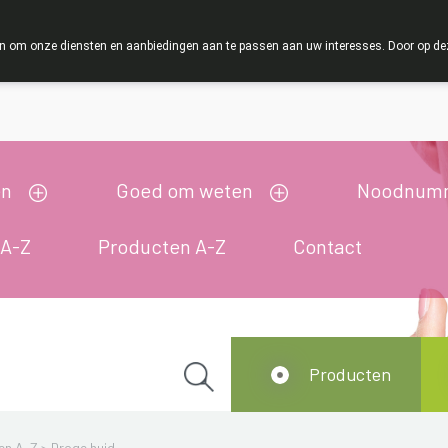
ZOMERVAKANTIE : Van maandag 3 AUGUSTUS tot
 om onze diensten en aanbiedingen aan te passen aan uw interesses. Door op deze w
ij zijn gesloten van 3/08/2026 tot 19/08/2026
en
Goed om weten
Noodnum
 A-Z
Producten A-Z
Contact
Producten
en A-Z
>
Droge huid