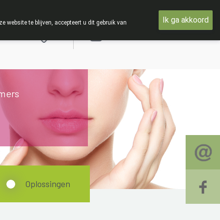
 en met woensdag 19 AUGUSTUS
Ik ga akkoord
ebsite te blijven, accepteert u dit gebruik van
Aanmelden
mers
Oplossingen