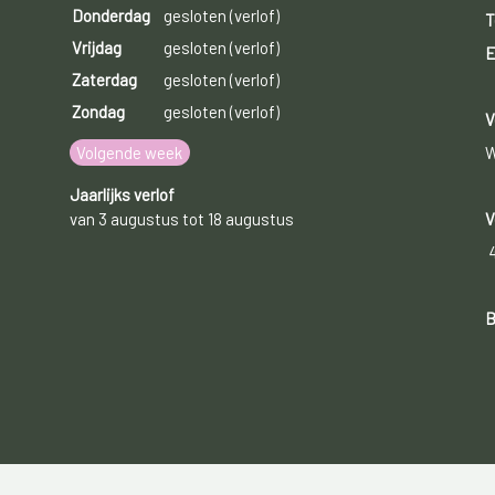
Donderdag
gesloten (verlof)
T
Vrijdag
gesloten (verlof)
E
Zaterdag
gesloten (verlof)
Zondag
gesloten (verlof)
V
Volgende week
W
Jaarlijks verlof
van 3 augustus tot 18 augustus
V
B