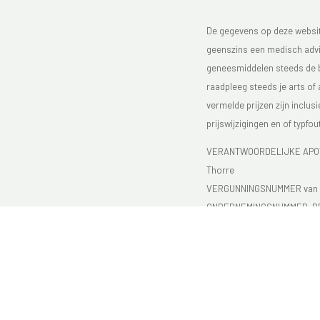
De gegevens op deze website
geenszins een medisch advie
geneesmiddelen steeds de bijs
raadpleeg steeds je arts of
vermelde prijzen zijn inclu
prijswijzigingen en of typfou
VERANTWOORDELIJKE APOTH
Thorre
VERGUNNINGSNUMMER van d
ONDERNEMINGSNUMMER:
B