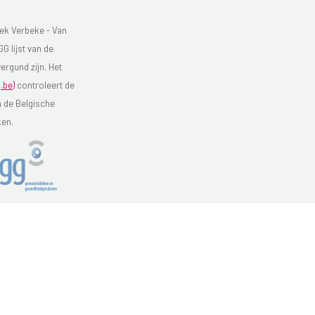
ek Verbeke - Van
G lijst van de
ergund zijn. Het
.be)
controleert de
n de Belgische
ken.