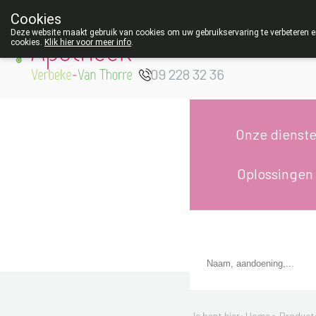
Cookies
Apotheek Verbeke
Deze website maakt gebruik van cookies om uw gebruikservaring te verbeteren en
cookies.
Klik hier voor meer info
.
- Van Thorre
W
09 228 32 36
Onze dienst
Oplossingen
Je bent hier: Home >
Product