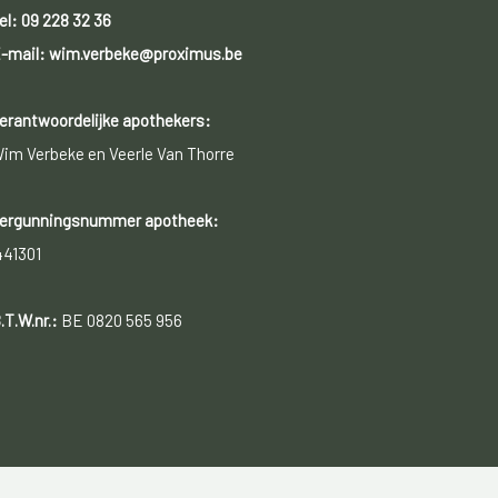
el:
09 228 32 36
-mail: wim.verbeke@proximus.be
erantwoordelijke apothekers:
im Verbeke en Veerle Van Thorre
ergunningsnummer apotheek:
441301
.T.W.nr.:
BE 0820 565 956