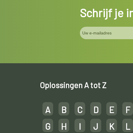
Schrijf je 
Oplossingen A tot Z
A
B
C
D
E
F
G
H
I
J
K
L