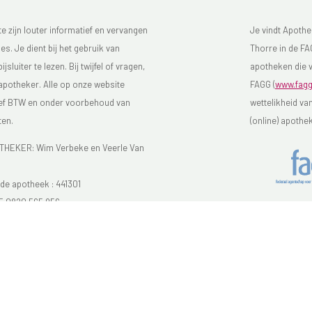
 zijn louter informatief en vervangen
Je vindt Apothe
s. Je dient bij het gebruik van
Thorre in de FAG
luiter te lezen. Bij twijfel of vragen,
apotheken die v
 apotheker. Alle op onze website
FAGG (
www.fagg
sief BTW en onder voorbehoud van
wettelikheid va
ten.
(online) apothe
EKER: Wim Verbeke en Veerle Van
e apotheek :
441301
E 0820 565 956