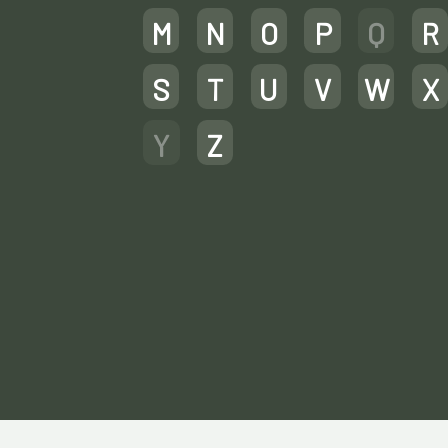
M
N
O
P
Q
R
S
T
U
V
W
X
Y
Z