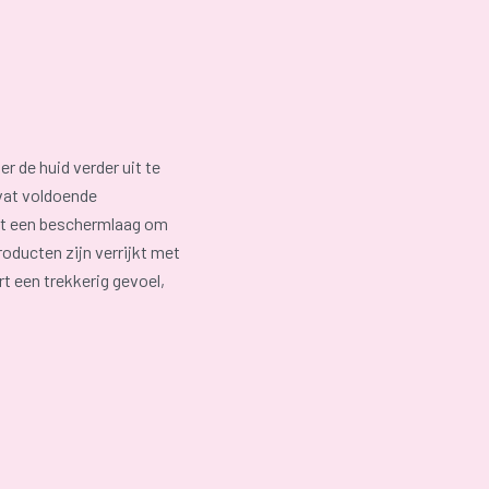
r de huid verder uit te
vat voldoende
egt een beschermlaag om
ducten zijn verrijkt met
rt een trekkerig gevoel,