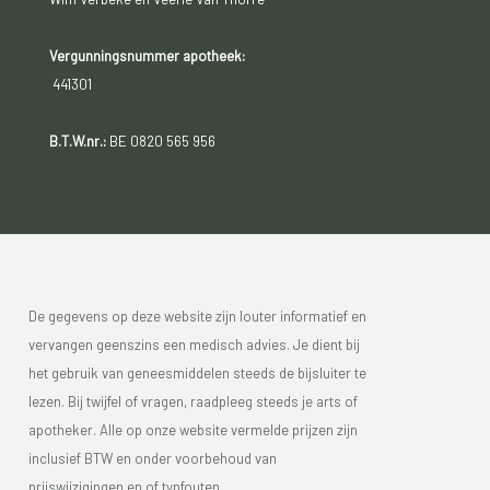
Vergunningsnummer apotheek:
441301
B.T.W.nr.:
BE 0820 565 956
De gegevens op deze website zijn louter informatief en
vervangen geenszins een medisch advies. Je dient bij
het gebruik van geneesmiddelen steeds de bijsluiter te
lezen. Bij twijfel of vragen, raadpleeg steeds je arts of
apotheker. Alle op onze website vermelde prijzen zijn
inclusief BTW en onder voorbehoud van
prijswijzigingen en of typfouten.