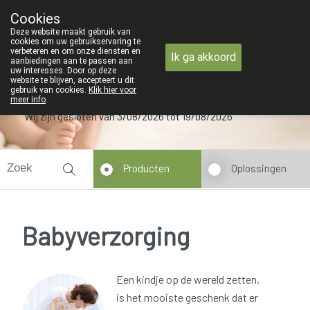
ZOMERVAKANTIE : Van maandag 3 AUG
Cookies
Apotheek Verbeke - Van Thorre
Deze website maakt gebruik van
09 228 32 36
cookies om uw gebruikservaring te
verbeteren en om onze diensten en
Ik ga akkoord
aanbiedingen aan te passen aan
uw interesses. Door op deze
website te blijven, accepteert u dit
gebruik van cookies.
Klik hier voor
meer info
.
Wij zijn gesloten van 3/08/2026 tot 19/08/2026
Producten
Oplossingen
Babyverzorging
Een kindje op de wereld zetten,
is het mooiste geschenk dat er