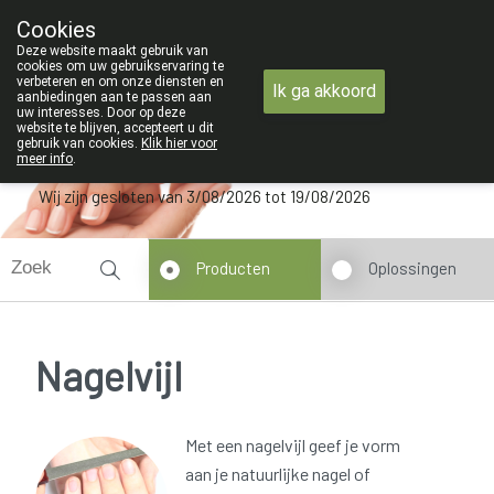
ZOMERVAKANTIE : Van maandag 3 AUG
Cookies
Apotheek Verbeke - Van Thorre
Deze website maakt gebruik van
09 228 32 36
cookies om uw gebruikservaring te
verbeteren en om onze diensten en
Ik ga akkoord
aanbiedingen aan te passen aan
uw interesses. Door op deze
website te blijven, accepteert u dit
gebruik van cookies.
Klik hier voor
meer info
.
Wij zijn gesloten van 3/08/2026 tot 19/08/2026
Producten
Oplossingen
Nagelvijl
Met een nagelvijl geef je vorm
aan je natuurlijke nagel of