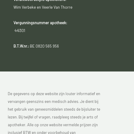
Wim Verbeke en Veerle Van Thorre
Vergunningsnummer apotheek:
441301
B.T.W.nr.:
BE 0820 565 956
De gegevens op deze website zijn louter informatief en
vervangen geenszins een medisch advies. Je dient bij
het gebruik van geneesmiddelen steeds de bijsluiter te
lezen. Bij twijfel of vragen, raadpleeg steeds je arts of
apotheker. Alle op onze website vermelde prijzen zijn
inclusief BTW en onder voorbehoud van