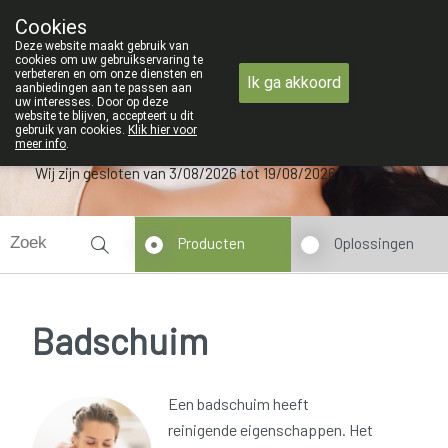
ZOMERVAKANTIE : Van
Cookies
Apotheek Verbeke - Van Thorre
Deze website maakt gebruik van
09 228 32 36
cookies om uw gebruikservaring te
verbeteren en om onze diensten en
Ik ga akkoord
aanbiedingen aan te passen aan
uw interesses. Door op deze
website te blijven, accepteert u dit
gebruik van cookies.
Klik hier voor
meer info
.
Wij zijn gesloten van 3/08/2026 tot 19/08/2026
Producten
Oplossingen
Badschuim
Een badschuim heeft
reinigende eigenschappen. Het