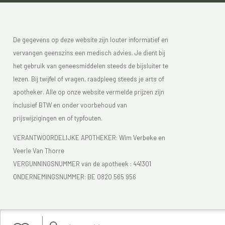
De gegevens op deze website zijn louter informatief en
vervangen geenszins een medisch advies. Je dient bij
het gebruik van geneesmiddelen steeds de bijsluiter te
lezen. Bij twijfel of vragen, raadpleeg steeds je arts of
apotheker. Alle op onze website vermelde prijzen zijn
inclusief BTW en onder voorbehoud van
prijswijzigingen en of typfouten.
VERANTWOORDELIJKE APOTHEKER: Wim Verbeke en
Veerle Van Thorre
VERGUNNINGSNUMMER van de apotheek :
441301
ONDERNEMINGSNUMMER:
BE 0820 565 956
Je vindt Apotheek Verbeke - Van Thorre in de FAGG lijst