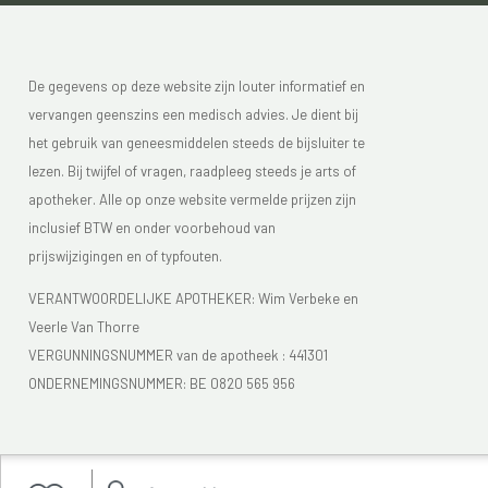
De gegevens op deze website zijn louter informatief en
vervangen geenszins een medisch advies. Je dient bij
het gebruik van geneesmiddelen steeds de bijsluiter te
lezen. Bij twijfel of vragen, raadpleeg steeds je arts of
apotheker. Alle op onze website vermelde prijzen zijn
inclusief BTW en onder voorbehoud van
prijswijzigingen en of typfouten.
VERANTWOORDELIJKE APOTHEKER: Wim Verbeke en
Veerle Van Thorre
VERGUNNINGSNUMMER van de apotheek :
441301
ONDERNEMINGSNUMMER:
BE 0820 565 956
Je vindt Apotheek Verbeke - Van Thorre in de FAGG lijst