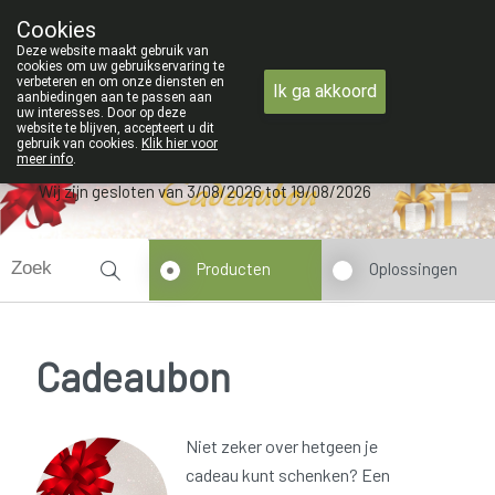
ZOMERVAKANTIE : Van maandag 3 AUG
Cookies
Apotheek Verbeke - Van Thorre
Deze website maakt gebruik van
09 228 32 36
cookies om uw gebruikservaring te
verbeteren en om onze diensten en
Ik ga akkoord
aanbiedingen aan te passen aan
uw interesses. Door op deze
website te blijven, accepteert u dit
gebruik van cookies.
Klik hier voor
meer info
.
Wij zijn gesloten van 3/08/2026 tot 19/08/2026
Producten
Oplossingen
Cadeaubon
Niet zeker over hetgeen je
cadeau kunt schenken? Een