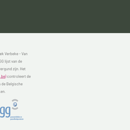
ek Verbeke - Van
G lijst van de
ergund zijn. Het
.be)
controleert de
n de Belgische
ken.