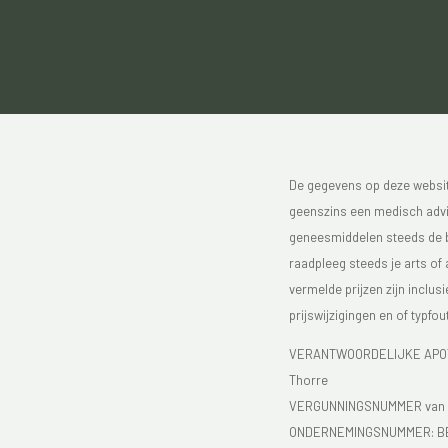
De gegevens op deze website
geenszins een medisch advie
geneesmiddelen steeds de bijs
raadpleeg steeds je arts of
vermelde prijzen zijn inclu
prijswijzigingen en of typfou
VERANTWOORDELIJKE APOTH
Thorre
VERGUNNINGSNUMMER van d
ONDERNEMINGSNUMMER:
B