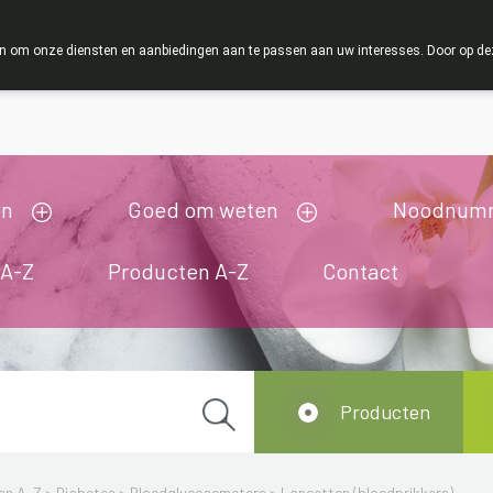
ZOMERVAKANT
 om onze diensten en aanbiedingen aan te passen aan uw interesses. Door op deze w
ij zijn gesloten van 3/08/2026 tot 19/08/2026
en
Goed om weten
Noodnum
 A-Z
Producten A-Z
Contact
Producten
en A-Z
>
Diabetes
>
Bloedglucosemeters
>
Lancetten (bloedprikkers)