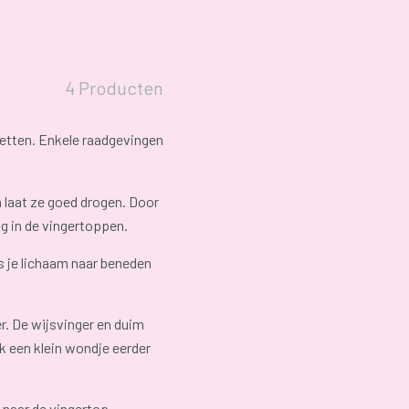
4 Producten
cetten. Enkele raadgevingen
laat ze goed drogen. Door
ng in de vingertoppen.
s je lichaam naar beneden
er. De wijsvinger en duim
ok een klein wondje eerder
 naar de vingertop.