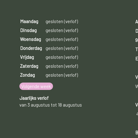
Maandag
gesloten (verlof)
A
Dinsdag
gesloten (verlof)
D
Woensdag
gesloten (verlof)
9
Donderdag
gesloten (verlof)
T
Vrijdag
gesloten (verlof)
E
Zaterdag
gesloten (verlof)
Zondag
gesloten (verlof)
V
Volgende week
W
Jaarlijks verlof
van 3 augustus tot 18 augustus
V
B