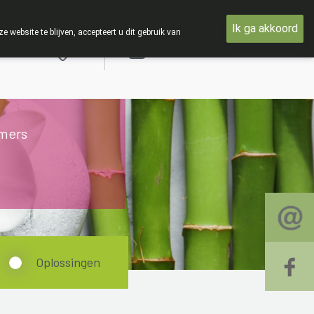
IE : Van maandag 3 AUGUSTUS tot en met woensdag 19 AUGUST
Ik ga akkoord
ebsite te blijven, accepteert u dit gebruik van
Aanmelden
mers
Oplossingen