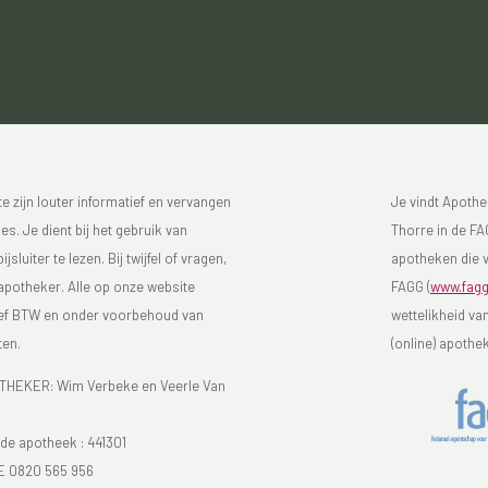
 zijn louter informatief en vervangen
Je vindt Apothe
s. Je dient bij het gebruik van
Thorre in de FAG
luiter te lezen. Bij twijfel of vragen,
apotheken die v
 apotheker. Alle op onze website
FAGG (
www.fagg
sief BTW en onder voorbehoud van
wettelikheid va
ten.
(online) apothe
EKER: Wim Verbeke en Veerle Van
e apotheek :
441301
E 0820 565 956