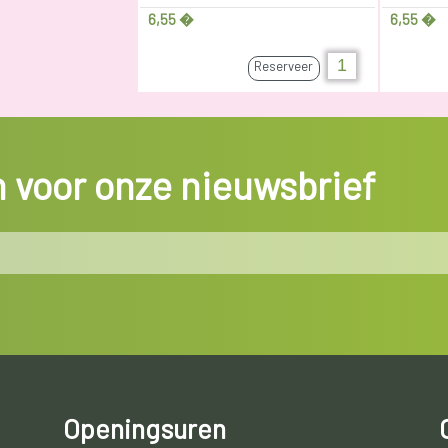
6,55 �
6,55 �
Reserveer
in voor onze nieuwsbrief
Openingsuren