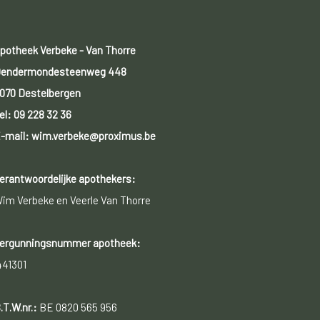
potheek Verbeke - Van Thorre
endermondesteenweg 448
070 Destelbergen
el:
09 228 32 36
-mail: wim.verbeke@proximus.be
erantwoordelijke apothekers:
im Verbeke en Veerle Van Thorre
ergunningsnummer apotheek:
441301
.T.W.nr.:
BE 0820 565 956