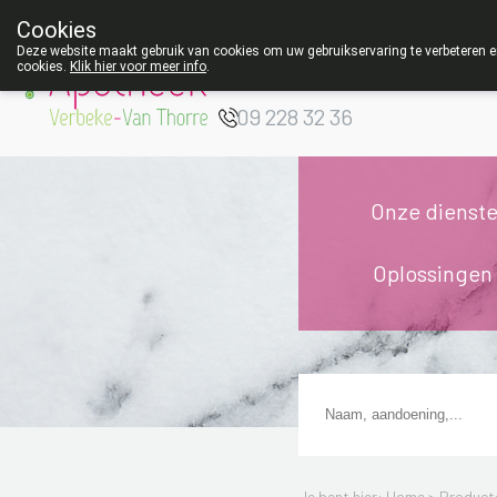
Cookies
Apotheek Verbeke
Deze website maakt gebruik van cookies om uw gebruikservaring te verbeteren en
cookies.
Klik hier voor meer info
.
- Van Thorre
W
09 228 32 36
Onze dienst
Oplossingen
Je bent hier: Home >
Product