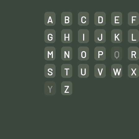
A
B
C
D
E
F
G
H
I
J
K
L
M
N
O
P
Q
R
S
T
U
V
W
X
Y
Z