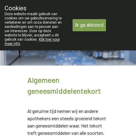
ZOMERVAKANTIE : Van maandag 3 AU
Cookies
Apotheek Verbeke - Van Thorre
Deze website maakt gebruik van
09 228 32 36
cookies om uw gebruikservaring te
verbeteren en om onze diensten en
Ik ga akkoord
aanbiedingen aan te passen aan
uw interesses. Door op deze
website te blijven, accepteert u dit
gebruik van cookies.
Klik hier voor
meer info
.
Wij zijn gesloten van 3/08/2026 tot 19/08/2026
Algemeen
geneesmiddelentekort
Al geruime tijd nemen wij en andere
apothekers een steeds groeiend tekort
aan geneesmiddelen waar. Het tekort
treft geneesmiddelen van alle soorten.