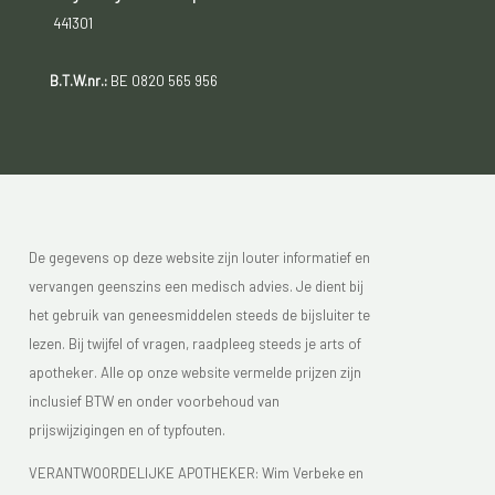
441301
B.T.W.nr.:
BE 0820 565 956
De gegevens op deze website zijn louter informatief en
vervangen geenszins een medisch advies. Je dient bij
het gebruik van geneesmiddelen steeds de bijsluiter te
lezen. Bij twijfel of vragen, raadpleeg steeds je arts of
apotheker. Alle op onze website vermelde prijzen zijn
inclusief BTW en onder voorbehoud van
prijswijzigingen en of typfouten.
VERANTWOORDELIJKE APOTHEKER: Wim Verbeke en