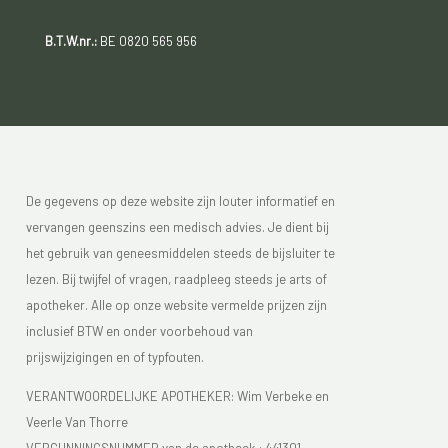
B.T.W.nr.:
BE 0820 565 956
De gegevens op deze website zijn louter informatief en
vervangen geenszins een medisch advies. Je dient bij
het gebruik van geneesmiddelen steeds de bijsluiter te
lezen. Bij twijfel of vragen, raadpleeg steeds je arts of
apotheker. Alle op onze website vermelde prijzen zijn
inclusief BTW en onder voorbehoud van
prijswijzigingen en of typfouten.
VERANTWOORDELIJKE APOTHEKER: Wim Verbeke en
Veerle Van Thorre
VERGUNNINGSNUMMER van de apotheek :
441301