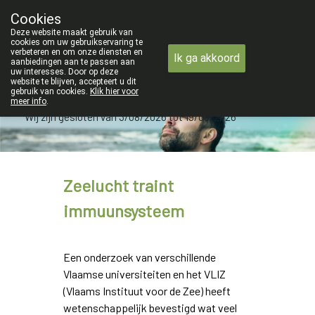
ZOMERVAKANTIE : Van maandag 3 AU
Cookies
Apotheek Verbeke - Van Thorre
Deze website maakt gebruik van
09 228 32 36
cookies om uw gebruikservaring te
verbeteren en om onze diensten en
Ik ga akkoord
aanbiedingen aan te passen aan
uw interesses. Door op deze
website te blijven, accepteert u dit
gebruik van cookies.
Klik hier voor
meer info
.
Wij zijn gesloten van 3/08/2026 tot 19/08/2026
Zeelucht traint
immuunsysteem
Een onderzoek van verschillende
Vlaamse universiteiten en het VLIZ
(Vlaams Instituut voor de Zee) heeft
wetenschappelijk bevestigd wat veel