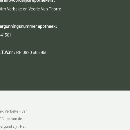
erantwoordelijke apothekers:
im Verbeke en Veerle Van Thorre
ergunningsnummer apotheek:
441301
.T.W.nr.:
BE 0820 565 956
ek Verbeke - Van
G lijst van de
ergund zijn. Het