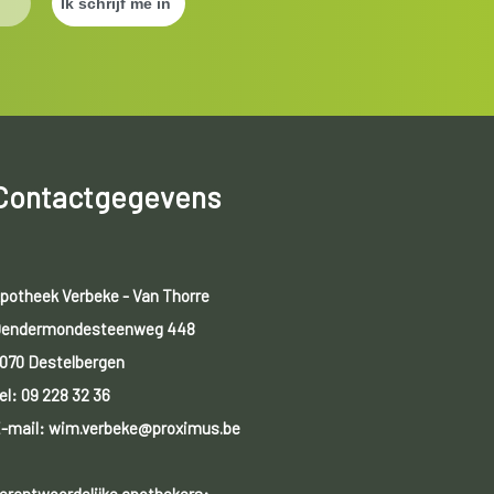
Contactgegevens
potheek Verbeke - Van Thorre
endermondesteenweg 448
070 Destelbergen
el:
09 228 32 36
-mail: wim.verbeke@proximus.be