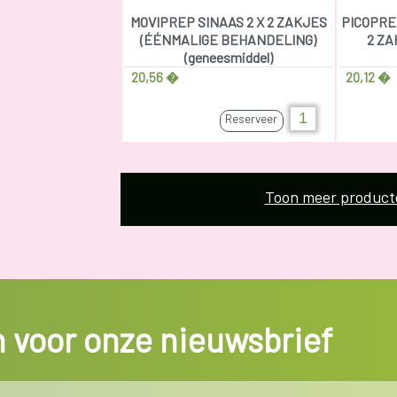
MOVIPREP SINAAS 2 X 2 ZAKJES
PICOPRE
(ÉÉNMALIGE BEHANDELING)
2 ZA
(geneesmiddel)
20,56 �
20,12 �
Reserveer
Toon meer product
in voor onze nieuwsbrief