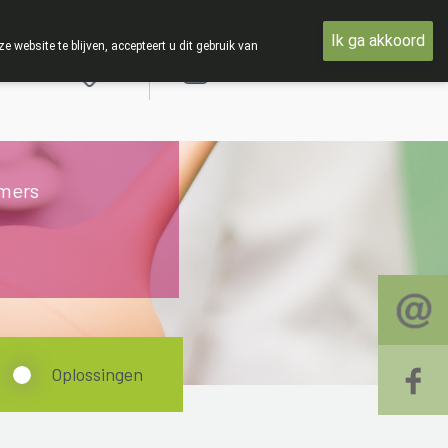
 woensdag 19 AUGUSTUS
Ik ga akkoord
ebsite te blijven, accepteert u dit gebruik van
Aanmelden
mers
Oplossingen