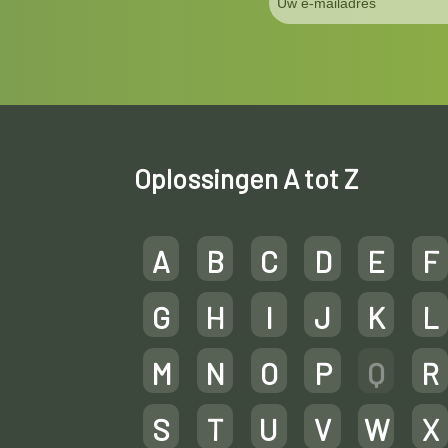
Oplossingen A tot Z
A
B
C
D
E
F
G
H
I
J
K
L
M
N
O
P
Q
R
S
T
U
V
W
X