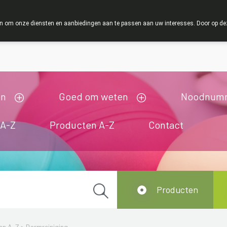
ZOMERVAKANTIE : Van maandag 3 AUGUSTUS tot en met
 om onze diensten en aanbiedingen aan te passen aan uw interesses. Door op deze w
ij zijn gesloten van 3/08/2026 tot 19/08/2026
en
Goed om weten
Noodnum
 A-Z
Producten A-Z
Contact
Producten
en A-Z
>
Darmreiniging