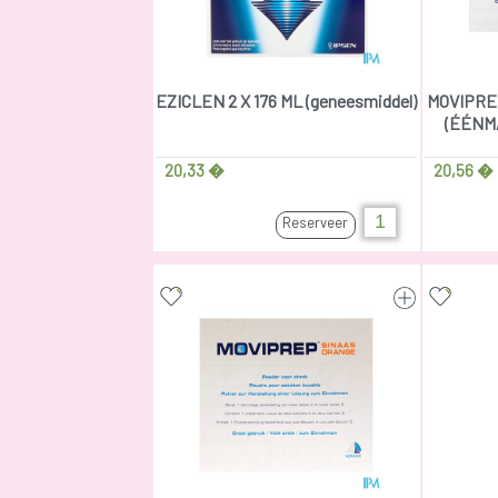
EZICLEN 2 X 176 ML (geneesmiddel)
MOVIPREP
(ÉÉNM
20,33 �
20,56 �
Reserveer