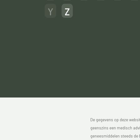
Y
Z
De gegevens op deze website
geenszins een medisch advie
geneesmiddelen steeds de bijs