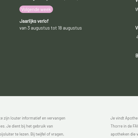
V
Volgende week
W
Jaarlijks verlof
van 3 augustus tot 18 augustus
V
B
 zijn louter informatief en vervangen
Je vindt Apothe
s. Je dient bij het gebruik van
Thorre in de FAG
luiter te lezen. Bij twijfel of vragen,
apotheken die v