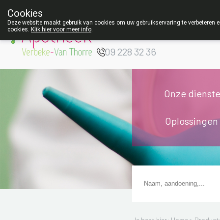
Cookies
Apotheek Verbeke
Deze website maakt gebruik van cookies om uw gebruikservaring te verbeteren en
cookies.
Klik hier voor meer info
.
- Van Thorre
W
09 228 32 36
Onze dienst
Oplossingen
Je bent hier: Home >
Product