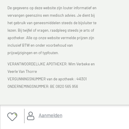
De gegevens op deze website zijn louter informatief en
vervangen geenszins een medisch advies. Je dient bij
het gebruik van geneesmiddelen steeds de bijsluiter te
lezen. Bij twijfel of vragen, raadpleeg steeds je arts of
apotheker. Alle op onze website vermelde prijzen zijn
inclusief BTW en onder voorbehoud van
prijswijzigingen en of typfouten.
VERANTWOORDELIJKE APOTHEKER: Wim Verbeke en
Veerle Van Thorre
VERGUNNINGSNUMMER van de apotheek :
441301
ONDERNEMINGSNUMMER:
BE 0820 565 956
Je vindt Apotheek Verbeke - Van Thorre in de FAGG lijst
Aanmelden
van de apotheken die vergund zijn. Het FAGG
(
www.fagg.be)
controleert de wettelikheid van de