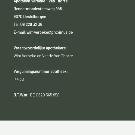
Apotheek Verbeke - Van Thorre
Dendermondesteenweg 448
9070 Destelbergen
Tel:
09 228 32 36
E-mail: wim.verbeke@proximus.be
Verantwoordelijke apothekers:
Wim Verbeke en Veerle Van Thorre
Vergunningsnummer apotheek:
441301
B.T.W.nr.:
BE 0820 565 956