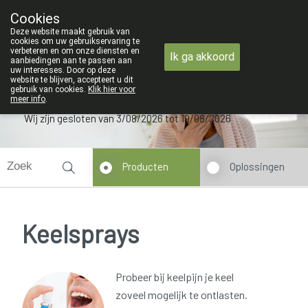
ZOMERVAKANTIE : Van
Cookies
Apotheek Verbeke - Van Thorre
Deze website maakt gebruik van
09 228 32 36
cookies om uw gebruikservaring te
verbeteren en om onze diensten en
Ik ga akkoord
aanbiedingen aan te passen aan
uw interesses. Door op deze
website te blijven, accepteert u dit
gebruik van cookies.
Klik hier voor
meer info
.
Wij zijn gesloten van 3/08/2026 tot 19/08/2026
Producten
Oplossingen
Keelsprays
Probeer bij keelpijn je keel
zoveel mogelijk te ontlasten.