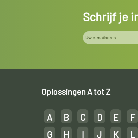
Schrijf je 
Oplossingen A tot Z
A
B
C
D
E
F
G
H
I
J
K
L