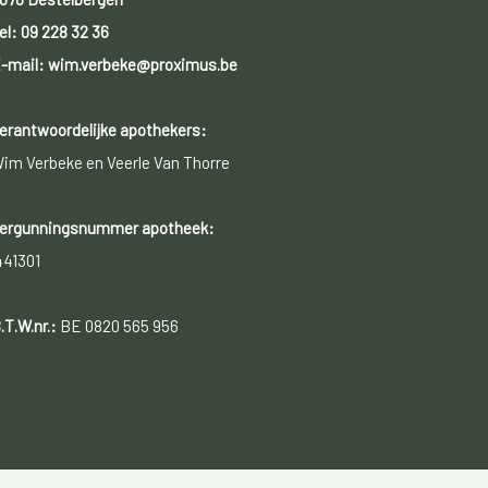
el:
09 228 32 36
-mail: wim.verbeke@proximus.be
erantwoordelijke apothekers:
im Verbeke en Veerle Van Thorre
ergunningsnummer apotheek:
441301
.T.W.nr.:
BE 0820 565 956