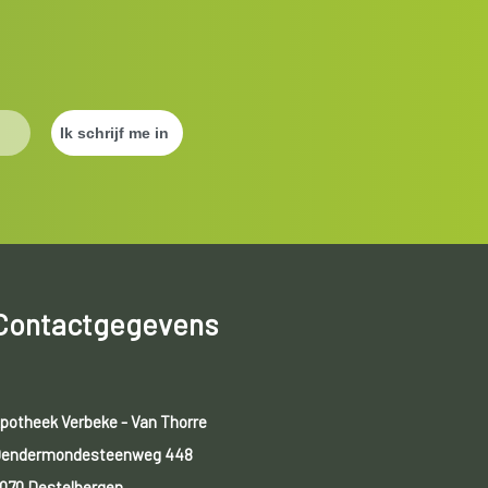
Contactgegevens
potheek Verbeke - Van Thorre
endermondesteenweg 448
070 Destelbergen