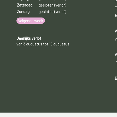
Zaterdag
gesloten (verlof)
T
Zondag
gesloten (verlof)
E
Volgende week
V
Jaarlijks verlof
W
van 3 augustus tot 18 augustus
V
B