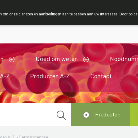
ZOMERVAKANTIE : Van maandag 3 AUGUSTUS tot en met woen
 om onze diensten en aanbiedingen aan te passen aan uw interesses. Door op deze w
ij zijn gesloten van 3/08/2026 tot 19/08/2026
en
Goed om weten
Noodnum
 A-Z
Producten A-Z
Contact
Producten
ngen A-Z
>
Carotisstenose