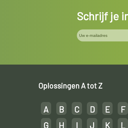
Schrijf je 
Oplossingen A tot Z
A
B
C
D
E
F
G
H
I
J
K
L