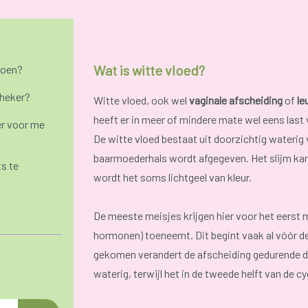
Wat is witte vloed?
doen?
theker?
Witte vloed, ook wel
vaginale afscheiding
of
le
heeft er in meer of mindere mate wel eens last 
r voor me
De witte vloed bestaat uit doorzichtig waterig 
baarmoederhals wordt afgegeven. Het slijm kan 
ts te
wordt het soms lichtgeel van kleur.
De meeste meisjes krijgen hier voor het eerst
hormonen) toeneemt. Dit begint vaak al vóór d
gekomen verandert de afscheiding gedurende de
waterig, terwijl het in de tweede helft van de 