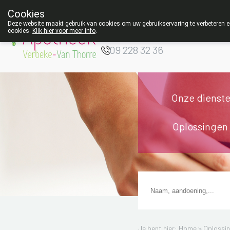
9 AUGUSTUS
Cookies
Apotheek Verbeke
Deze website maakt gebruik van cookies om uw gebruikservaring te verbeteren en
- Van Thorre
cookies.
Klik hier voor meer info
.
W
09 228 32 36
Onze dienst
Oplossingen
Je bent hier: Home >
Oplossi