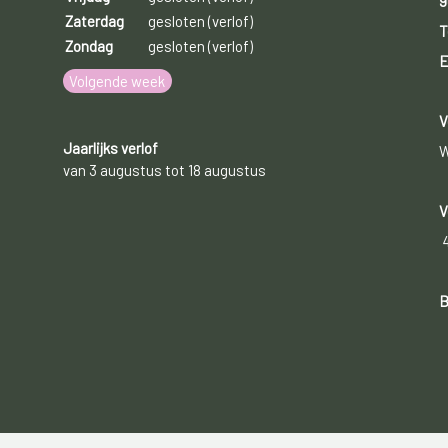
9
Zaterdag
gesloten (verlof)
T
Zondag
gesloten (verlof)
E
Volgende week
V
Jaarlijks verlof
W
van 3 augustus tot 18 augustus
V
B