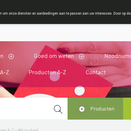
 om onze diensten en aanbiedingen aan te passen aan uw interesses. Door op deze w
ij zijn gesloten van 3/08/2026 tot 19/08/2026
en
Goed om weten
Noodnum
 A-Z
Producten A-Z
Contact
Producten
ngen A-Z
>
Witte vloed