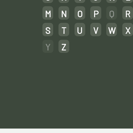
M
N
O
P
Q
R
S
T
U
V
W
X
Y
Z