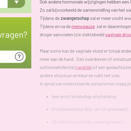
Ook andere hormonale wijzigingen hebben een i
Zo zal bijvoorbeeld de samenstelling van het va
Tijdens de
zwangerschap
zal er meer vocht wo
Tijdens en na de
menopauze
zal er daarentege
vragen?
droger aanvoelen (zie ziektebeeld
vaginale dro
Maar soms kan de vaginale vloed er totaal anders
meer aan de hand. Een overdreven of onnatuurl
schimmelinfectie (
candida
) of een geslachtszie
andere structuur en kleur en ruikt het vies.
In geval van onderstaande symptomen vraag je 
Veel en/of brokkelige afscheiding;
Afwijkende kleur (bijv. wit of groengeel);
Afwijkende geur (bijv. onaangenaam);