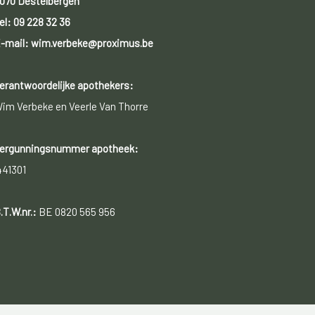
070 Destelbergen
el:
09 228 32 36
-mail: wim.verbeke@proximus.be
erantwoordelijke apothekers:
im Verbeke en Veerle Van Thorre
ergunningsnummer apotheek:
441301
.T.W.nr.:
BE 0820 565 956