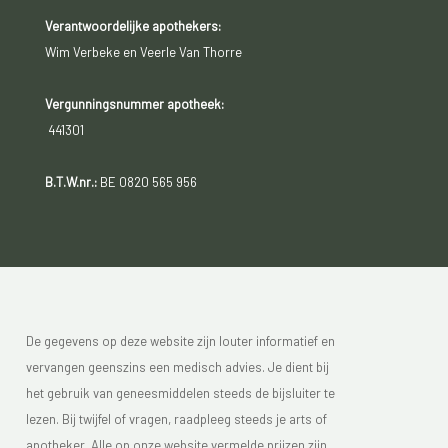
Verantwoordelijke apothekers:
Wim Verbeke en Veerle Van Thorre
Vergunningsnummer apotheek:
441301
B.T.W.nr.:
BE 0820 565 956
De gegevens op deze website zijn louter informatief en
vervangen geenszins een medisch advies. Je dient bij
het gebruik van geneesmiddelen steeds de bijsluiter te
lezen. Bij twijfel of vragen, raadpleeg steeds je arts of
apotheker. Alle op onze website vermelde prijzen zijn