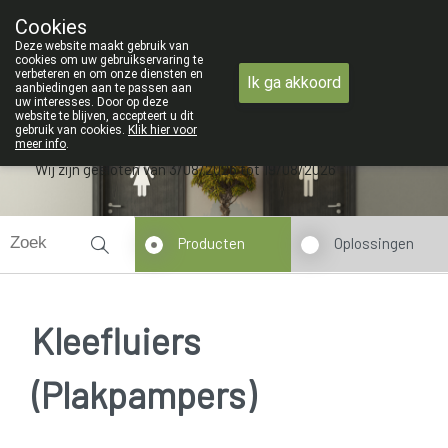
ZOMERVAKANTIE : Van
Cookies
Apotheek Verbeke - Van Thorre
Deze website maakt gebruik van
09 228 32 36
cookies om uw gebruikservaring te
verbeteren en om onze diensten en
Ik ga akkoord
aanbiedingen aan te passen aan
uw interesses. Door op deze
website te blijven, accepteert u dit
gebruik van cookies.
Klik hier voor
meer info
.
Wij zijn gesloten van 3/08/2026 tot 19/08/2026
Producten
Oplossingen
Kleefluiers
(Plakpampers)