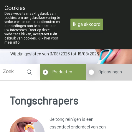
ZOMERVAKANTIE : Van 
Cookies
Apotheek Verbeke - Van Thorre
Deze website maakt gebruik van
09 228 32 36
cookies om uw gebruikservaring te
verbeteren en om onze diensten en
Ik ga akkoord
aanbiedingen aan te passen aan
uw interesses. Door op deze
website te blijven, accepteert u dit
gebruik van cookies.
Klik hier voor
meer info
.
Wij zijn gesloten van 3/08/2026 tot 19/08/2026
Producten
Oplossingen
Tongschrapers
Je tong reinigen is een
essentieel onderdeel van een