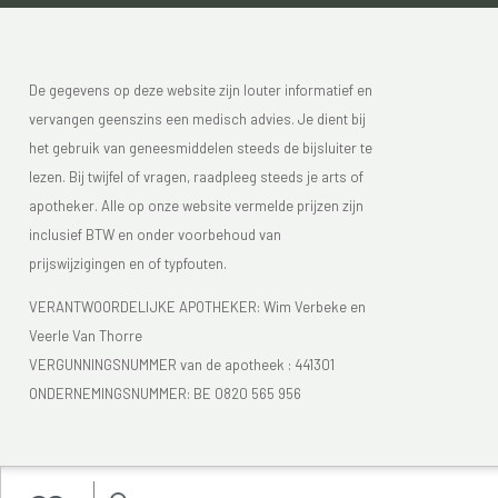
De gegevens op deze website zijn louter informatief en
vervangen geenszins een medisch advies. Je dient bij
het gebruik van geneesmiddelen steeds de bijsluiter te
lezen. Bij twijfel of vragen, raadpleeg steeds je arts of
apotheker. Alle op onze website vermelde prijzen zijn
inclusief BTW en onder voorbehoud van
prijswijzigingen en of typfouten.
VERANTWOORDELIJKE APOTHEKER: Wim Verbeke en
Veerle Van Thorre
VERGUNNINGSNUMMER van de apotheek :
441301
ONDERNEMINGSNUMMER:
BE 0820 565 956
Je vindt Apotheek Verbeke - Van Thorre in de FAGG lijst